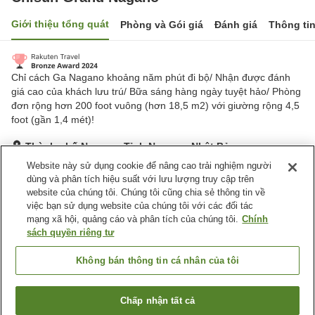
Giới thiệu tổng quát
Phòng và Gói giá
Đánh giá
Thông ti
Chỉ cách Ga Nagano khoảng năm phút đi bộ/ Nhận được đánh
giá cao của khách lưu trú/ Bữa sáng hàng ngày tuyệt hảo/ Phòng
đơn rộng hơn 200 foot vuông (hơn 18,5 m2) với giường rộng 4,5
foot (gần 1,4 mét)!
Thành phố Nagano, Tỉnh Nagano, Nhật Bản
Hiển thị trên bản đồ
Website này sử dụng cookie để nâng cao trải nghiệm người
dùng và phân tích hiệu suất với lưu lượng truy cập trên
Tuyệt vời
Đánh giá:
716
lượt
4.4
website của chúng tôi. Chúng tôi cũng chia sẻ thông tin về
việc bạn sử dụng website của chúng tôi với các đối tác
mạng xã hội, quảng cáo và phân tích của chúng tôi.
Chính
Tiện nghi chỗ nghỉ
sách quyền riêng tư
Bãi đỗ xe
Nhà hàng
Máy bán hàng tự động
Phòng họp
Không bán thông tin cá nhân của tôi
Trang chủ
Nhật Bản
Tỉnh Nagano
Thành phố Nagano
Chấp nhận tất cả
Tìm phòng trống
Chisun Grand Nagano