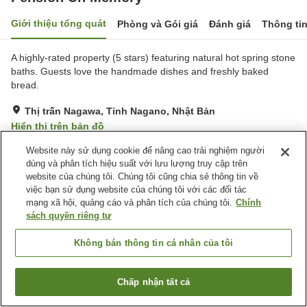
Giới thiệu tổng quát
Phòng và Gói giá
Đánh giá
Thông ti
A highly-rated property (5 stars) featuring natural hot spring stone
baths. Guests love the handmade dishes and freshly baked
bread.
Thị trấn Nagawa, Tỉnh Nagano, Nhật Bản
Hiển thị trên bản đồ
Rất tốt
Đánh giá:
18
lượt
4.1
Website này sử dụng cookie để nâng cao trải nghiệm người
dùng và phân tích hiệu suất với lưu lượng truy cập trên
website của chúng tôi. Chúng tôi cũng chia sẻ thông tin về
Tiện nghi chỗ nghỉ
việc bạn sử dụng website của chúng tôi với các đối tác
mạng xã hội, quảng cáo và phân tích của chúng tôi.
Chính
Bãi đỗ xe
Máy bán hàng tự động
sách quyền riêng tư
Phòng Phơi Thiết Bị Trượt
Nhà Tắm Công Cộng (Có
Tuyết
nước nóng)
Không bán thông tin cá nhân của tôi
Trang chủ
Nhật Bản
Tỉnh Nagano
Thị trấn Nagawa
Chấp nhận tất cả
Pension Un Memory
Tìm phòng trống