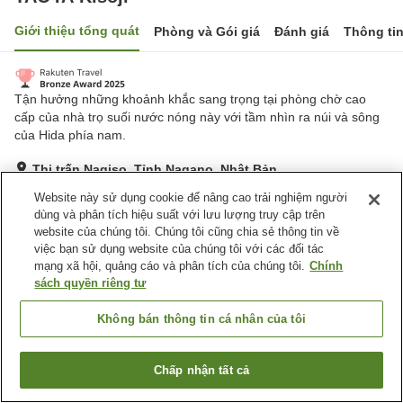
Giới thiệu tổng quát
Phòng và Gói giá
Đánh giá
Thông ti
Tận hưởng những khoảnh khắc sang trọng tại phòng chờ cao
cấp của nhà trọ suối nước nóng này với tầm nhìn ra núi và sông
của Hida phía nam.
Thị trấn Nagiso, Tỉnh Nagano, Nhật Bản
Hiển thị trên bản đồ
Website này sử dụng cookie để nâng cao trải nghiệm người
dùng và phân tích hiệu suất với lưu lượng truy cập trên
Tuyệt vời
Đánh giá:
684
lượt
4.4
website của chúng tôi. Chúng tôi cũng chia sẻ thông tin về
việc bạn sử dụng website của chúng tôi với các đối tác
mạng xã hội, quảng cáo và phân tích của chúng tôi.
Chính
Tiện nghi chỗ nghỉ
sách quyền riêng tư
Bãi đỗ xe
Bể sục
Xông hơi
Nhà hàng
Không bán thông tin cá nhân của tôi
Trang chủ
Nhật Bản
Tỉnh Nagano
Thị trấn Nagiso
Chấp nhận tất cả
Tìm phòng trống
TAOYA Kisoji