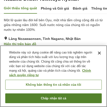
Giới thiệu tổng quát
Phòng và Gói giá
Đánh giá
Thông ti
Một lữ quán lâu đời kế bên Oyu, một nhà tắm công cộng đã có từ
giữa những năm 1600. Suối nước nóng của chúng tôi có nguồn
nước tự nhiên 100%.
Làng Nozawaonsen, Tỉnh Nagano, Nhật Bản
Hiển thị trên bản đồ
Tuyệt vời
Đánh giá:
133
lượt
4.5
Website này sử dụng cookie để nâng cao trải nghiệm người
dùng và phân tích hiệu suất với lưu lượng truy cập trên
website của chúng tôi. Chúng tôi cũng chia sẻ thông tin về
Tiện nghi chỗ nghỉ
việc bạn sử dụng website của chúng tôi với các đối tác
mạng xã hội, quảng cáo và phân tích của chúng tôi.
Chính
Bãi đỗ xe
Spa / Salon
sách quyền riêng tư
Nhà hàng
Máy bán hàng tự động
Không bán thông tin cá nhân của tôi
Trang chủ
Nhật Bản
Tỉnh Nagano
Làng Nozawaonsen
Nozawa Onsen Tokiwaya Ryokan
Chấp nhận tất cả
Tìm phòng trống