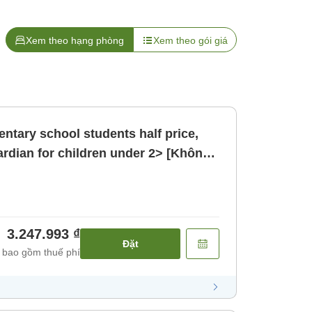
Xem theo hạng phòng
Xem theo gói giá
ntary school students half price,
ardian for children under 2> [Không
3.247.993 ₫
Đặt
 bao gồm thuế phí