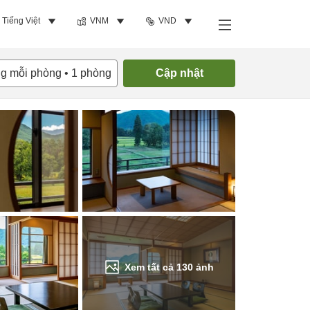
Tiếng Việt
VNM
VND
Tìm phòng trống
ng mỗi phòng
•
1
phòng
Cập nhật
Xem tất cả
130
ảnh