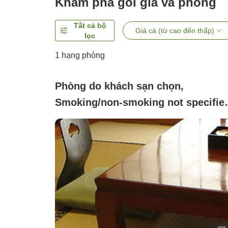
Khám phá gói giá và phòng
Tất cả bộ
Giá cả (từ cao đến thấp)
lọc
1 hạng phòng
Phòng do khách sạn chọn,
Smoking/non-smoking not specifie
([Phòng là nơi ở])