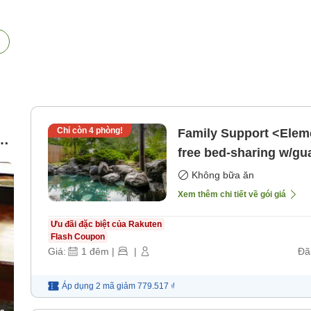
Chỉ còn
4
phòng!
Family Support <Eleme
d
free bed-sharing w/gu
bao gồm bữa ăn]
Không bữa ăn
Xem thêm chi tiết về gói giá
Ưu đãi đặc biệt của Rakuten
Flash Coupon
Giá:
1
đêm
|
|
Đã
Áp dụng 2 mã
giảm
779.517 ₫