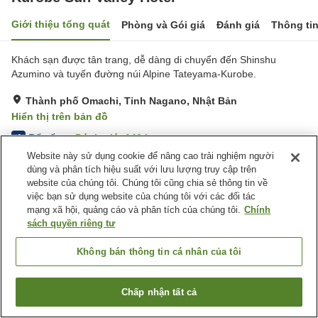
Giới thiệu tổng quát
Phòng và Gói giá
Đánh giá
Thông ti
Khách sạn được tân trang, dễ dàng di chuyển đến Shinshu
Azumino và tuyến đường núi Alpine Tateyama-Kurobe.
Thành phố Omachi, Tỉnh Nagano, Nhật Bản
Hiển thị trên bản đồ
Rất tốt
Đánh giá:
146
lượt
4
Website này sử dụng cookie để nâng cao trải nghiệm người
dùng và phân tích hiệu suất với lưu lượng truy cập trên
Tiện nghi chỗ nghỉ
website của chúng tôi. Chúng tôi cũng chia sẻ thông tin về
việc bạn sử dụng website của chúng tôi với các đối tác
Bãi đỗ xe
Spa / Salon
mạng xã hội, quảng cáo và phân tích của chúng tôi.
Chính
Nhà hàng
Máy bán hàng tự động
sách quyền riêng tư
Trang chủ
Nhật Bản
Tỉnh Nagano
Thành phố Omachi
Không bán thông tin cá nhân của tôi
Kurobe Sun Valley Hotel
Chấp nhận tất cả
Tìm phòng trống