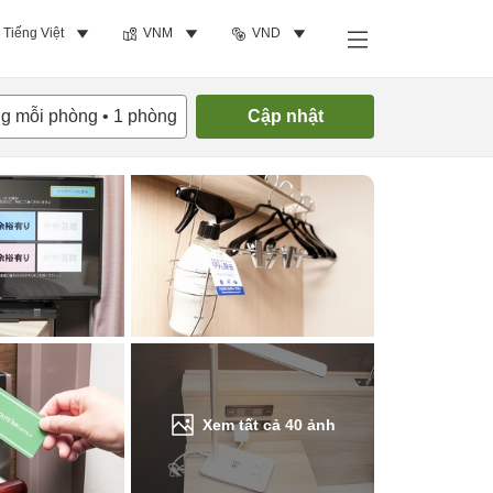
Tiếng Việt
VNM
VND
Tìm phòng trống
ng mỗi phòng
•
1
phòng
Cập nhật
Xem tất cả
40
ảnh