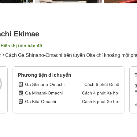
achi Ekimae
Hiển thị trên bản đồ
 / Cách Ga Shinano-Omachi trên tuyến Oita chỉ khoảng một phút
Phương tiện di chuyển
T
Ga Shinano-Omachi
Cách
6
phút
Đi bộ
Ga Minami-Omachi
Cách
4
phút
Xe hơi
Ga Kita-Omachi
Cách
5
phút
Xe hơi