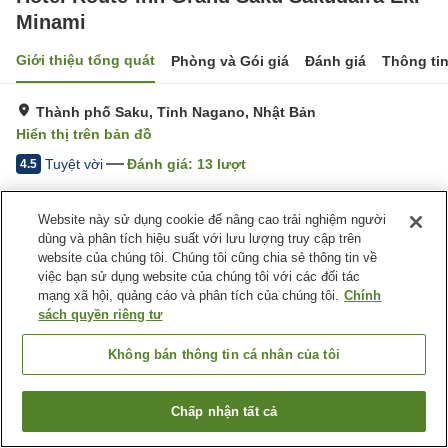
Minami
Giới thiệu tổng quát
Phòng và Gói giá
Đánh giá
Thông ti
Thành phố Saku, Tỉnh Nagano, Nhật Bản
Hiển thị trên bản đồ
Tuyệt vời
Đánh giá:
13
lượt
4.5
Trang chủ
Nhật Bản
Tỉnh Nagano
Thành phố Saku
Website này sử dụng cookie để nâng cao trải nghiệm người
Hotel Route-Inn Grand Saku Sakudaira Eki Minami
dùng và phân tích hiệu suất với lưu lượng truy cập trên
website của chúng tôi. Chúng tôi cũng chia sẻ thông tin về
việc bạn sử dụng website của chúng tôi với các đối tác
mạng xã hội, quảng cáo và phân tích của chúng tôi.
Chính
sách quyền riêng tư
Không bán thông tin cá nhân của tôi
Chấp nhận tất cả
Tìm phòng trống