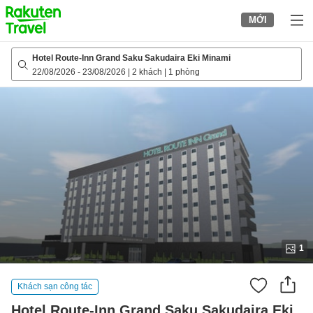
to
MỚI
top
page
Hotel Route-Inn Grand Saku Sakudaira Eki Minami
22/08/2026
-
23/08/2026
|
2 khách
|
1 phòng
1
Khách sạn công tác
Hotel Route-Inn Grand Saku Sakudaira Eki