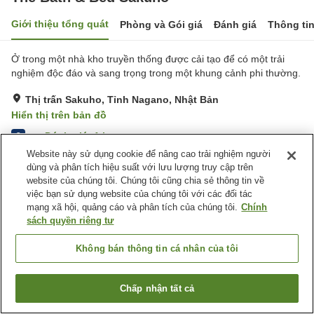
Giới thiệu tổng quát
Phòng và Gói giá
Đánh giá
Thông ti
Ở trong một nhà kho truyền thống được cải tạo để có một trải
nghiệm độc đáo và sang trọng trong một khung cảnh phi thường.
Thị trấn Sakuho, Tỉnh Nagano, Nhật Bản
Hiển thị trên bản đồ
Đánh giá:
1
lượt
2
Website này sử dụng cookie để nâng cao trải nghiệm người
dùng và phân tích hiệu suất với lưu lượng truy cập trên
Trang chủ
Nhật Bản
Tỉnh Nagano
Thị trấn Sakuho
website của chúng tôi. Chúng tôi cũng chia sẻ thông tin về
The Bath & Bed Sakuho
việc bạn sử dụng website của chúng tôi với các đối tác
mạng xã hội, quảng cáo và phân tích của chúng tôi.
Chính
sách quyền riêng tư
Không bán thông tin cá nhân của tôi
Chấp nhận tất cả
Tìm phòng trống