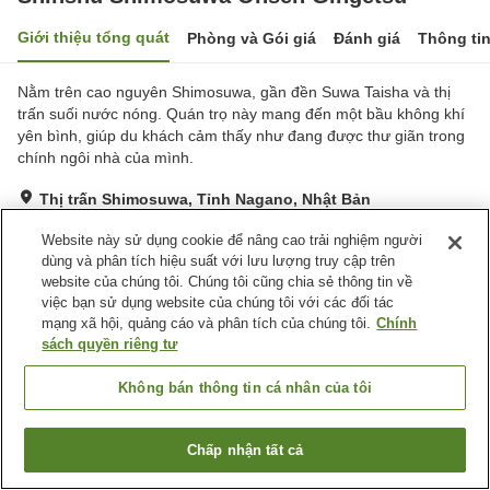
Giới thiệu tổng quát
Phòng và Gói giá
Đánh giá
Thông ti
Nằm trên cao nguyên Shimosuwa, gần đền Suwa Taisha và thị
trấn suối nước nóng. Quán trọ này mang đến một bầu không khí
yên bình, giúp du khách cảm thấy như đang được thư giãn trong
chính ngôi nhà của mình.
Thị trấn Shimosuwa, Tỉnh Nagano, Nhật Bản
Hiển thị trên bản đồ
Website này sử dụng cookie để nâng cao trải nghiệm người
Tuyệt vời
Đánh giá:
94
lượt
4.3
dùng và phân tích hiệu suất với lưu lượng truy cập trên
website của chúng tôi. Chúng tôi cũng chia sẻ thông tin về
việc bạn sử dụng website của chúng tôi với các đối tác
Tiện nghi chỗ nghỉ
mạng xã hội, quảng cáo và phân tích của chúng tôi.
Chính
sách quyền riêng tư
Wi-Fi
Suối nước nóng trong nhà
Máy bán hàng tự động
Bãi đỗ xe miễn phí
Không bán thông tin cá nhân của tôi
Trang chủ
Nhật Bản
Tỉnh Nagano
Thị trấn Shimosuwa
Chấp nhận tất cả
Shinshu Shimosuwa Onsen Gingetsu
Tìm phòng trống