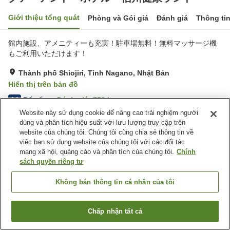
Giới thiệu tổng quát
Phòng và Gói giá
Đánh giá
Thông ti
館内施設、アメニティーも充実！駐車場無料！無料マッサージ機
もご利用いただけます！
Thành phố Shiojiri, Tỉnh Nagano, Nhật Bản
Hiển thị trên bản đồ
Rất tốt
Đánh giá:
758
lượt
4.1
Website này sử dụng cookie để nâng cao trải nghiệm người
dùng và phân tích hiệu suất với lưu lượng truy cập trên
Tiện nghi chỗ nghỉ
website của chúng tôi. Chúng tôi cũng chia sẻ thông tin về
việc bạn sử dụng website của chúng tôi với các đối tác
Bãi đỗ xe
Bể sục
mạng xã hội, quảng cáo và phân tích của chúng tôi.
Chính
Phòng xông đá nóng
Xông hơi
sách quyền riêng tư
Trang chủ
Nhật Bản
Tỉnh Nagano
Thành phố Shiojiri
Không bán thông tin cá nhân của tôi
クア・アンド・ホテル 信州健康ランド
Chấp nhận tất cả
Tìm phòng trống