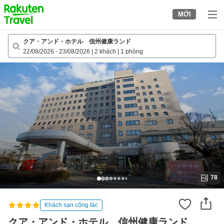
to
MỚI
top
page
クア・アンド・ホテル 信州健康ランド
22/08/2026
-
23/08/2026
|
2 khách
|
1 phòng
78
Khách sạn công tác
クア・アンド・ホテル 信州健康ランド