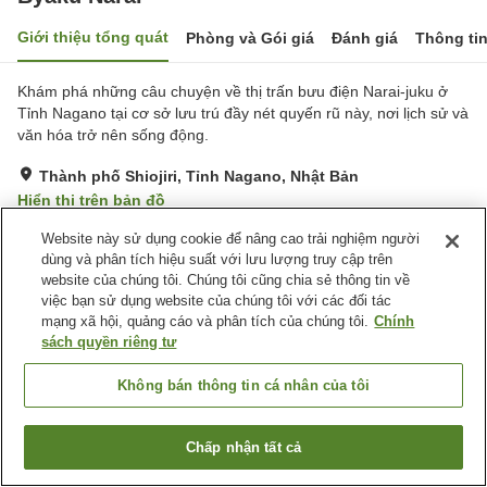
Giới thiệu tổng quát
Phòng và Gói giá
Đánh giá
Thông ti
Khám phá những câu chuyện về thị trấn bưu điện Narai-juku ở
Tỉnh Nagano tại cơ sở lưu trú đầy nét quyến rũ này, nơi lịch sử và
văn hóa trở nên sống động.
Thành phố Shiojiri, Tỉnh Nagano, Nhật Bản
Hiển thị trên bản đồ
Xuất sắc
Đánh giá:
10
lượt
4.7
Website này sử dụng cookie để nâng cao trải nghiệm người
dùng và phân tích hiệu suất với lưu lượng truy cập trên
website của chúng tôi. Chúng tôi cũng chia sẻ thông tin về
Tiện nghi chỗ nghỉ
việc bạn sử dụng website của chúng tôi với các đối tác
mạng xã hội, quảng cáo và phân tích của chúng tôi.
Chính
Bãi đỗ xe
Nhà hàng
sách quyền riêng tư
Bar
Nhà Tắm Công Cộng
Không bán thông tin cá nhân của tôi
Trang chủ
Nhật Bản
Tỉnh Nagano
Thành phố Shiojiri
Byaku Narai
Chấp nhận tất cả
Tìm phòng trống