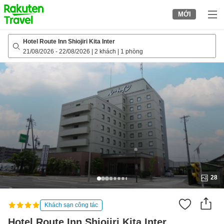
to
MỚI
top
page
Hotel Route Inn Shiojiri Kita Inter
21/08/2026
-
22/08/2026
|
2 khách
|
1 phòng
28
Khách sạn công tác
Hotel Route Inn Shiojiri Kita Inter