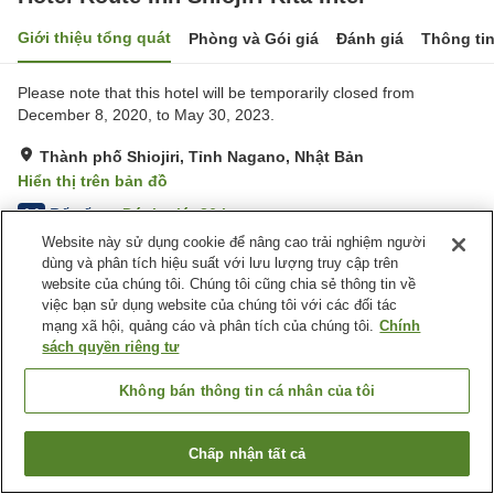
Giới thiệu tổng quát
Phòng và Gói giá
Đánh giá
Thông ti
Please note that this hotel will be temporarily closed from
December 8, 2020, to May 30, 2023.
Thành phố Shiojiri, Tỉnh Nagano, Nhật Bản
Hiển thị trên bản đồ
Rất tốt
Đánh giá:
86
lượt
4.1
Website này sử dụng cookie để nâng cao trải nghiệm người
dùng và phân tích hiệu suất với lưu lượng truy cập trên
Tiện nghi chỗ nghỉ
website của chúng tôi. Chúng tôi cũng chia sẻ thông tin về
việc bạn sử dụng website của chúng tôi với các đối tác
Bãi đỗ xe
Spa / Salon
mạng xã hội, quảng cáo và phân tích của chúng tôi.
Chính
Nhà hàng
Máy bán hàng tự động
sách quyền riêng tư
Trang chủ
Nhật Bản
Tỉnh Nagano
Thành phố Shiojiri
Không bán thông tin cá nhân của tôi
Hotel Route Inn Shiojiri Kita Inter
Chấp nhận tất cả
Tìm phòng trống