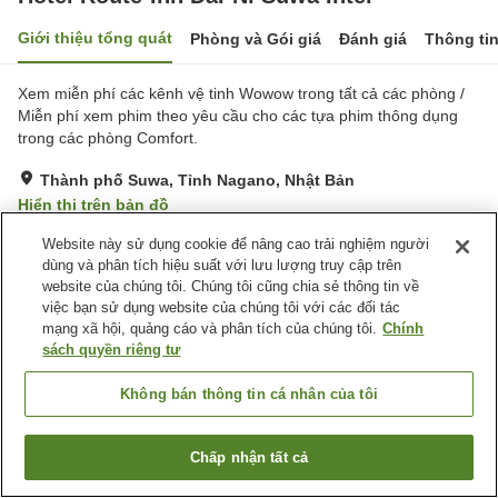
Giới thiệu tổng quát
Phòng và Gói giá
Đánh giá
Thông ti
Xem miễn phí các kênh vệ tinh Wowow trong tất cả các phòng /
Miễn phí xem phim theo yêu cầu cho các tựa phim thông dụng
trong các phòng Comfort.
Thành phố Suwa, Tỉnh Nagano, Nhật Bản
Hiển thị trên bản đồ
Rất tốt
Đánh giá:
152
lượt
4
Website này sử dụng cookie để nâng cao trải nghiệm người
dùng và phân tích hiệu suất với lưu lượng truy cập trên
website của chúng tôi. Chúng tôi cũng chia sẻ thông tin về
Tiện nghi chỗ nghỉ
việc bạn sử dụng website của chúng tôi với các đối tác
mạng xã hội, quảng cáo và phân tích của chúng tôi.
Chính
Bãi đỗ xe
Nhà hàng
sách quyền riêng tư
Máy bán hàng tự động
Nhà Tắm Công Cộng
Không bán thông tin cá nhân của tôi
Trang chủ
Nhật Bản
Tỉnh Nagano
Thành phố Suwa
Hotel Route-Inn Dai-Ni Suwa Inter
Chấp nhận tất cả
Tìm phòng trống