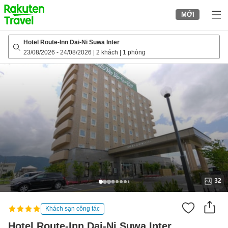
to
MỚI
top
page
Hotel Route-Inn Dai-Ni Suwa Inter
23/08/2026
-
24/08/2026
|
2 khách
|
1 phòng
32
Khách sạn công tác
Hotel Route-Inn Dai-Ni Suwa Inter