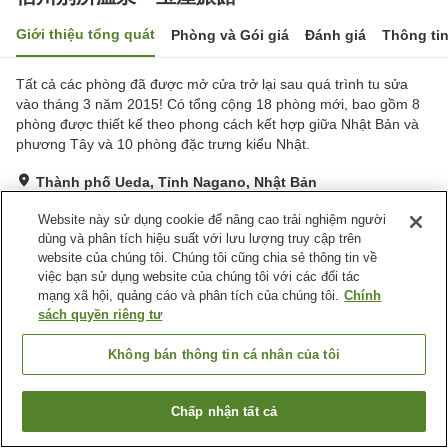
Giới thiệu tổng quát
Phòng và Gói giá
Đánh giá
Thông ti
Tất cả các phòng đã được mở cửa trở lại sau quá trình tu sửa
vào tháng 3 năm 2015! Có tổng cộng 18 phòng mới, bao gồm 8
phòng được thiết kế theo phong cách kết hợp giữa Nhật Bản và
phương Tây và 10 phòng đặc trưng kiểu Nhật.
Thành phố Ueda, Tỉnh Nagano, Nhật Bản
Hiển thị trên bản đồ
Website này sử dụng cookie để nâng cao trải nghiệm người
Xuất sắc
Đánh giá:
180
lượt
4.7
dùng và phân tích hiệu suất với lưu lượng truy cập trên
website của chúng tôi. Chúng tôi cũng chia sẻ thông tin về
việc bạn sử dụng website của chúng tôi với các đối tác
Tiện nghi chỗ nghỉ
mạng xã hội, quảng cáo và phân tích của chúng tôi.
Chính
sách quyền riêng tư
Bãi đỗ xe
Xông hơi
Phòng ăn riêng
Lounge
Không bán thông tin cá nhân của tôi
Trang chủ
Nhật Bản
Tỉnh Nagano
Thành phố Ueda
Chấp nhận tất cả
信州別所温泉 玉屋旅館
Tìm phòng trống