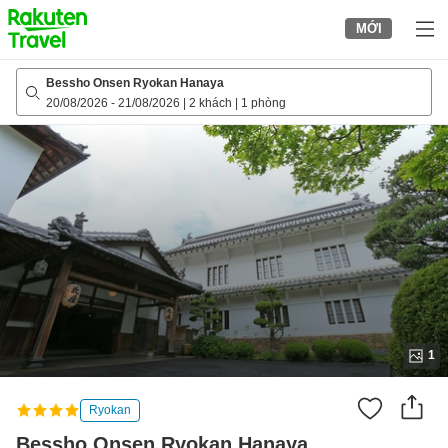
to
MỚI
top
page
Bessho Onsen Ryokan Hanaya
20/08/2026
-
21/08/2026
|
2 khách
|
1 phòng
1
Ryokan
Bessho Onsen Ryokan Hanaya