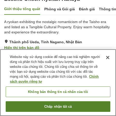
Giới thiệu tổng quát
Phòng và Gói giá
Đánh giá
Thông ti
A ryokan exhibiting the nostalgic romanticism of the Taisho era
and listed as a Tangible Cultural Property. Enjoy warm hospitality
and experience the extraordinary.
Thành phố Ueda, Tỉnh Nagano, Nhật Bản
Hiển thị trên bản đồ
Tuyệt vời
Đánh giá:
119
lượt
4.5
Website này sử dụng cookie để nâng cao trải nghiệm người
dùng và phân tích hiệu suất với lưu lượng truy cập trên
website của chúng tôi. Chúng tôi cũng chia sẻ thông tin về
Tiện nghi chỗ nghỉ
việc bạn sử dụng website của chúng tôi với các đối tác
mạng xã hội, quảng cáo và phân tích của chúng tôi.
Chính
Wi-Fi
Bãi đỗ xe
sách quyền riêng tư
Cafe
Hoàn toàn không hút thuốc
Không bán thông tin cá nhân của tôi
Trang chủ
Nhật Bản
Tỉnh Nagano
Thành phố Ueda
Bessho Onsen Ryokan Hanaya
Chấp nhận tất cả
Tìm phòng trống