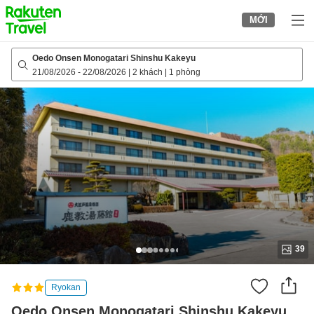
to
MỚI
top
page
Oedo Onsen Monogatari Shinshu Kakeyu
21/08/2026
-
22/08/2026
|
2 khách
|
1 phòng
39
Ryokan
Oedo Onsen Monogatari Shinshu Kakeyu