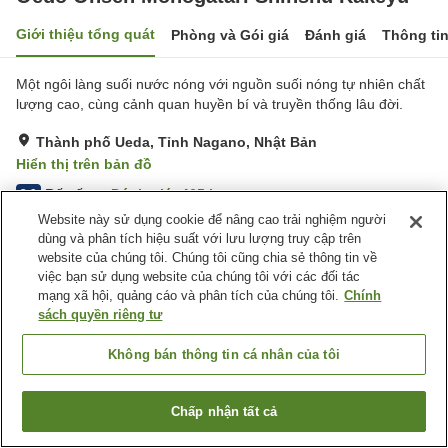
Giới thiệu tổng quát
Phòng và Gói giá
Đánh giá
Thông ti
Một ngôi làng suối nước nóng với nguồn suối nóng tự nhiên chất
lượng cao, cùng cảnh quan huyền bí và truyền thống lâu đời.
Thành phố Ueda, Tỉnh Nagano, Nhật Bản
Hiển thị trên bản đồ
Rất tốt
Đánh giá:
465
lượt
3.9
Website này sử dụng cookie để nâng cao trải nghiệm người
dùng và phân tích hiệu suất với lưu lượng truy cập trên
Tiện nghi chỗ nghỉ
website của chúng tôi. Chúng tôi cũng chia sẻ thông tin về
việc bạn sử dụng website của chúng tôi với các đối tác
Bãi đỗ xe
Nhà hàng
mạng xã hội, quảng cáo và phân tích của chúng tôi.
Chính
Máy bán hàng tự động
Cửa hàng
sách quyền riêng tư
Trang chủ
Nhật Bản
Tỉnh Nagano
Thành phố Ueda
Không bán thông tin cá nhân của tôi
Oedo Onsen Monogatari Shinshu Kakeyu
Chấp nhận tất cả
Tìm phòng trống