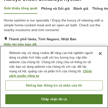
Giới thiệu tổng quát
Phòng và Gói giá
Đánh giá
Thông ti
Horse sashimi is our specialty / Enjoy the luxury of relaxing with a
simple home-cooked meal and an open-air bath. Check out the
nearby museums and mini concerts!
Thành phố Ueda, Tỉnh Nagano, Nhật Bản
Hiển thị trên bản đồ
Tuyệt vời
Đánh giá:
156
lượt
4.4
Website này sử dụng cookie để nâng cao trải nghiệm người
dùng và phân tích hiệu suất với lưu lượng truy cập trên
website của chúng tôi. Chúng tôi cũng chia sẻ thông tin về
Tiện nghi chỗ nghỉ
việc bạn sử dụng website của chúng tôi với các đối tác
mạng xã hội, quảng cáo và phân tích của chúng tôi.
Chính
Bãi đỗ xe
Spa / Salon
sách quyền riêng tư
Lounge
Cửa hàng
Không bán thông tin cá nhân của tôi
Trang chủ
Nhật Bản
Tỉnh Nagano
Thành phố Ueda
Kakeyu Onsen Shikanoya Ryokan
Chấp nhận tất cả
Tìm phòng trống