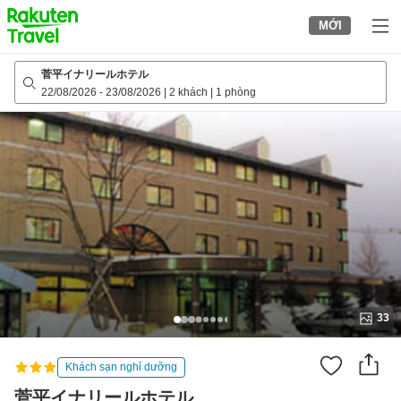
to
MỚI
top
page
菅平イナリールホテル
22/08/2026
-
23/08/2026
|
2 khách
|
1 phòng
33
Khách sạn nghỉ dưỡng
菅平イナリールホテル