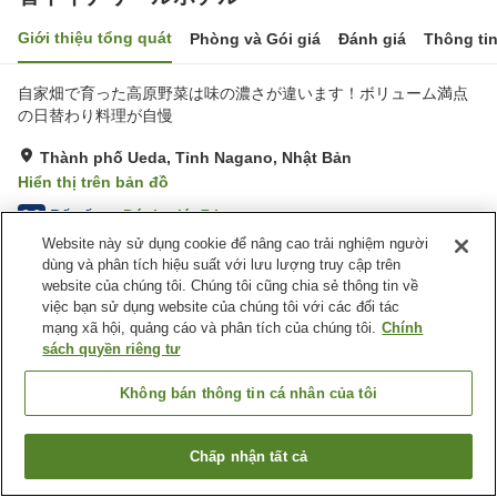
Giới thiệu tổng quát
Phòng và Gói giá
Đánh giá
Thông ti
自家畑で育った高原野菜は味の濃さが違います！ボリューム満点
の日替わり料理が自慢
Thành phố Ueda, Tỉnh Nagano, Nhật Bản
Hiển thị trên bản đồ
Rất tốt
Đánh giá:
7
lượt
3.9
Website này sử dụng cookie để nâng cao trải nghiệm người
dùng và phân tích hiệu suất với lưu lượng truy cập trên
Tiện nghi chỗ nghỉ
website của chúng tôi. Chúng tôi cũng chia sẻ thông tin về
việc bạn sử dụng website của chúng tôi với các đối tác
Bãi đỗ xe
Xông hơi
mạng xã hội, quảng cáo và phân tích của chúng tôi.
Chính
Nhà hàng
Lounge
sách quyền riêng tư
Trang chủ
Nhật Bản
Tỉnh Nagano
Thành phố Ueda
Không bán thông tin cá nhân của tôi
菅平イナリールホテル
Chấp nhận tất cả
Tìm phòng trống