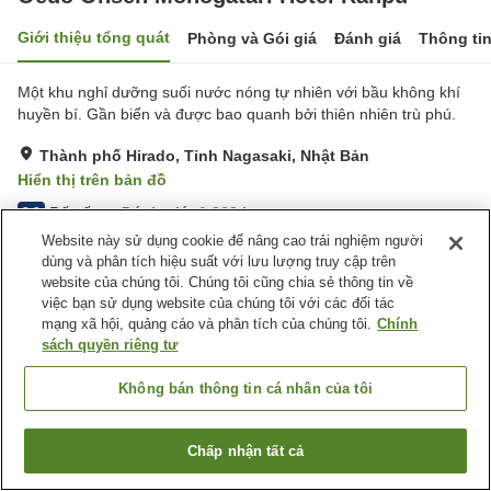
Giới thiệu tổng quát
Phòng và Gói giá
Đánh giá
Thông ti
Một khu nghỉ dưỡng suối nước nóng tự nhiên với bầu không khí
huyền bí. Gần biển và được bao quanh bởi thiên nhiên trù phú.
Thành phố Hirado, Tỉnh Nagasaki, Nhật Bản
Hiển thị trên bản đồ
Rất tốt
Đánh giá:
1,263
lượt
3.9
Website này sử dụng cookie để nâng cao trải nghiệm người
dùng và phân tích hiệu suất với lưu lượng truy cập trên
Tiện nghi chỗ nghỉ
website của chúng tôi. Chúng tôi cũng chia sẻ thông tin về
việc bạn sử dụng website của chúng tôi với các đối tác
Bãi đỗ xe
Xông hơi
mạng xã hội, quảng cáo và phân tích của chúng tôi.
Chính
Spa / Salon
Nhà hàng
sách quyền riêng tư
Trang chủ
Nhật Bản
Tỉnh Nagasaki
Thành phố Hirado
Không bán thông tin cá nhân của tôi
Oedo Onsen Monogatari Hotel Ranpu
Chấp nhận tất cả
Tìm phòng trống