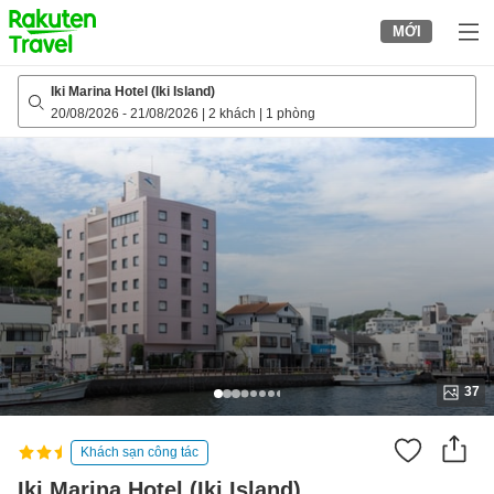
to
MỚI
top
page
Iki Marina Hotel (Iki Island)
20/08/2026
-
21/08/2026
|
2 khách
|
1 phòng
37
Khách sạn công tác
Iki Marina Hotel (Iki Island)