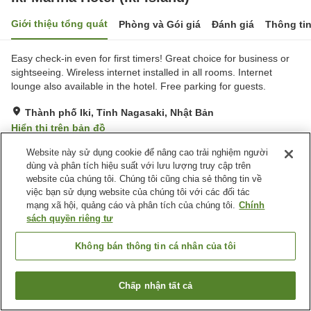
Giới thiệu tổng quát
Phòng và Gói giá
Đánh giá
Thông ti
Easy check-in even for first timers! Great choice for business or
sightseeing. Wireless internet installed in all rooms. Internet
lounge also available in the hotel. Free parking for guests.
Thành phố Iki, Tỉnh Nagasaki, Nhật Bản
Hiển thị trên bản đồ
Rất tốt
Đánh giá:
101
lượt
4
Website này sử dụng cookie để nâng cao trải nghiệm người
dùng và phân tích hiệu suất với lưu lượng truy cập trên
website của chúng tôi. Chúng tôi cũng chia sẻ thông tin về
Tiện nghi chỗ nghỉ
việc bạn sử dụng website của chúng tôi với các đối tác
mạng xã hội, quảng cáo và phân tích của chúng tôi.
Chính
Wi-Fi
Bãi đỗ xe
sách quyền riêng tư
Phòng họp
Giao Hàng Tận Nhà
Không bán thông tin cá nhân của tôi
Trang chủ
Nhật Bản
Tỉnh Nagasaki
Thành phố Iki
Iki Marina Hotel (Iki Island)
Chấp nhận tất cả
Tìm phòng trống