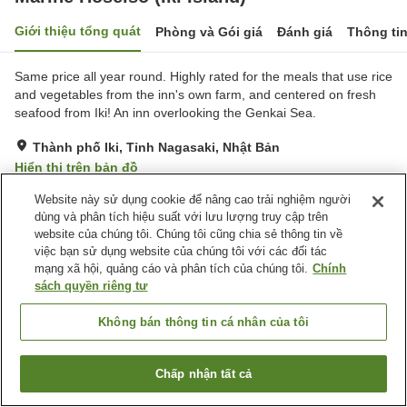
Giới thiệu tổng quát
Phòng và Gói giá
Đánh giá
Thông ti
Same price all year round. Highly rated for the meals that use rice
and vegetables from the inn's own farm, and centered on fresh
seafood from Iki! An inn overlooking the Genkai Sea.
Thành phố Iki, Tỉnh Nagasaki, Nhật Bản
Hiển thị trên bản đồ
Xuất sắc
Đánh giá:
3
lượt
5
Website này sử dụng cookie để nâng cao trải nghiệm người
dùng và phân tích hiệu suất với lưu lượng truy cập trên
website của chúng tôi. Chúng tôi cũng chia sẻ thông tin về
Tiện nghi chỗ nghỉ
việc bạn sử dụng website của chúng tôi với các đối tác
mạng xã hội, quảng cáo và phân tích của chúng tôi.
Chính
Bãi đỗ xe
Máy bán hàng tự động
sách quyền riêng tư
Bóng bàn
Nhà Tắm Công Cộng
Không bán thông tin cá nhân của tôi
Trang chủ
Nhật Bản
Tỉnh Nagasaki
Thành phố Iki
Marine Hoseiso (Iki Island)
Chấp nhận tất cả
Tìm phòng trống