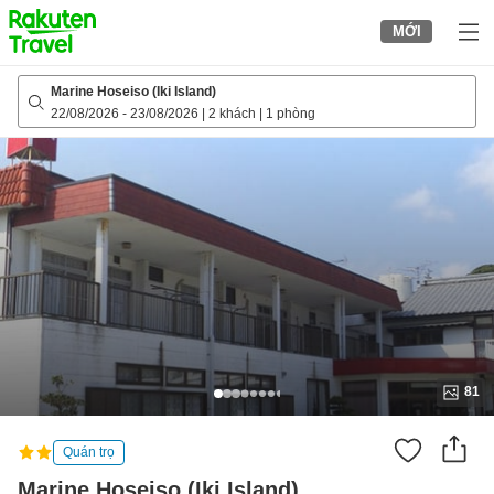
to
MỚI
top
page
Marine Hoseiso (Iki Island)
22/08/2026
-
23/08/2026
|
2 khách
|
1 phòng
81
Quán trọ
Marine Hoseiso (Iki Island)