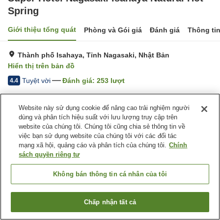
Spring
Giới thiệu tổng quát
Phòng và Gói giá
Đánh giá
Thông ti
Thành phố Isahaya, Tỉnh Nagasaki, Nhật Bản
Hiển thị trên bản đồ
Tuyệt vời
Đánh giá:
253
lượt
4.4
Trang chủ
Nhật Bản
Tỉnh Nagasaki
Thành phố Isahaya
Website này sử dụng cookie để nâng cao trải nghiệm người
Super Hotel Nagasaki Isahaya Natural Hot Spring
dùng và phân tích hiệu suất với lưu lượng truy cập trên
website của chúng tôi. Chúng tôi cũng chia sẻ thông tin về
việc bạn sử dụng website của chúng tôi với các đối tác
mạng xã hội, quảng cáo và phân tích của chúng tôi.
Chính
sách quyền riêng tư
Không bán thông tin cá nhân của tôi
Chấp nhận tất cả
Tìm phòng trống