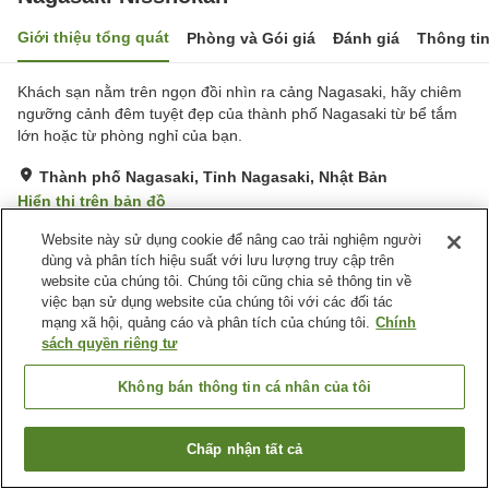
Giới thiệu tổng quát
Phòng và Gói giá
Đánh giá
Thông ti
Khách sạn nằm trên ngọn đồi nhìn ra cảng Nagasaki, hãy chiêm
ngưỡng cảnh đêm tuyệt đẹp của thành phố Nagasaki từ bể tắm
lớn hoặc từ phòng nghỉ của bạn.
Thành phố Nagasaki, Tỉnh Nagasaki, Nhật Bản
Hiển thị trên bản đồ
Tốt
Đánh giá:
565
lượt
3.6
Website này sử dụng cookie để nâng cao trải nghiệm người
dùng và phân tích hiệu suất với lưu lượng truy cập trên
website của chúng tôi. Chúng tôi cũng chia sẻ thông tin về
Tiện nghi chỗ nghỉ
việc bạn sử dụng website của chúng tôi với các đối tác
mạng xã hội, quảng cáo và phân tích của chúng tôi.
Chính
Bãi đỗ xe
Spa / Salon
sách quyền riêng tư
Nhà hàng
Máy bán hàng tự động
Không bán thông tin cá nhân của tôi
Trang chủ
Nhật Bản
Tỉnh Nagasaki
Thành phố Nagasaki
Nagasaki Nisshokan
Chấp nhận tất cả
Tìm phòng trống