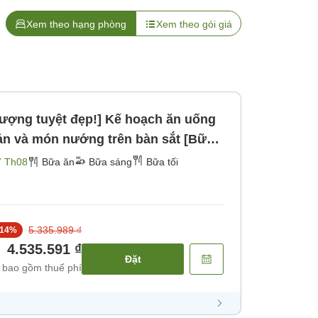
Xem theo hạng phòng
Xem theo gói giá
hượng tuyệt đẹp!] Kế hoạch ăn uống
ản và món nướng trên bàn sắt [Bữa
7 Th08
Bữa ăn
Bữa sáng
Bữa tối
5.335.989 ₫
14
%
4.535.591 ₫
Đặt
 bao gồm thuế phí