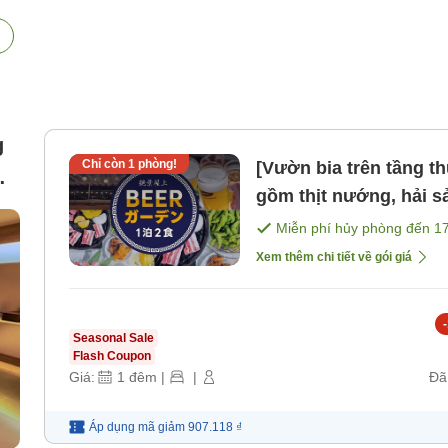
g
Chỉ còn
1
phòng!
[Vườn bia trên tầng t
,
gồm thịt nướng, hải s
3
sáng] [Bữa tối]
Miễn phí hủy phòng đến
1
Xem thêm chi tiết về gói giá
-
Seasonal Sale
Flash Coupon
Giá:
1
đêm
|
|
Đã
Áp dụng mã
giảm
907.118 ₫