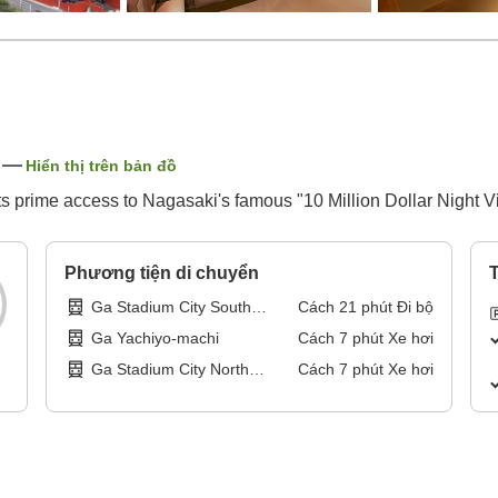
Hiển thị trên bản đồ
asts prime access to Nagasaki's famous "10 Million Dollar Night V
Phương tiện di chuyển
T
Ga Stadium City South
Cách
21
phút
Đi bộ
(Takaramachi)
Ga Yachiyo-machi
Cách
7
phút
Xe hơi
Ga Stadium City North
Cách
7
phút
Xe hơi
(Zenzamachi)