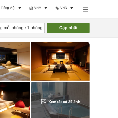
Tiếng Việt
VNM
VND
Tìm phòng trống
ng mỗi phòng
•
1
phòng
Cập nhật
Xem tất cả
29
ảnh