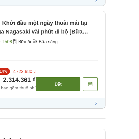
hởi đầu một ngày thoải mái tại
a Nagasaki vài phút đi bộ [Bữa
9 Th08
Bữa ăn
Bữa sáng
2.722.680 ₫
14
%
2.314.361 ₫
Đặt
 bao gồm thuế phí