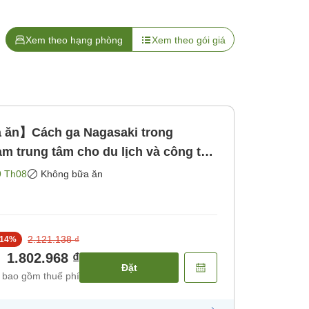
Xem theo hạng phòng
Xem theo gói giá
ăn】Cách ga Nagasaki trong
m trung tâm cho du lịch và công tác
ăn]
9 Th08
Không bữa ăn
2.121.138 ₫
14
%
1.802.968 ₫
Đặt
 bao gồm thuế phí