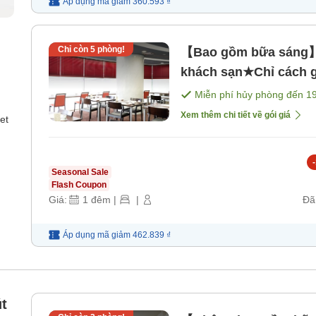
Áp dụng mã
giảm
360.593 ₫
Chỉ còn
5
phòng!
【Bao gồm bữa sáng】K
khách sạn★Chỉ cách g
sáng]
Miễn phí hủy phòng đến
1
Xem thêm chi tiết về gói giá
et
-
Seasonal Sale
Flash Coupon
Giá:
1
đêm
|
|
Đã
Áp dụng mã
giảm
462.839 ₫
t