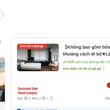
c
Chỉ còn
5
phòng!
【Không bao gồm bữa 
khoảng cách đi bộ★Là
[Không bao gồm bữa 
Miễn phí hủy phòng đến
1
Xem thêm chi tiết về gói giá
-
Seasonal Sale
Flash Coupon
Giá:
1
đêm
|
|
Đã