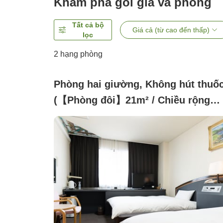
Khám phá gói giá và phòng
Tất cả bộ
Giá cả (từ cao đến thấp)
lọc
2
hạng phòng
Phòng hai giường, Không hút thuố
(【Phòng đôi】21m² / Chiều rộng
giường 120cm)