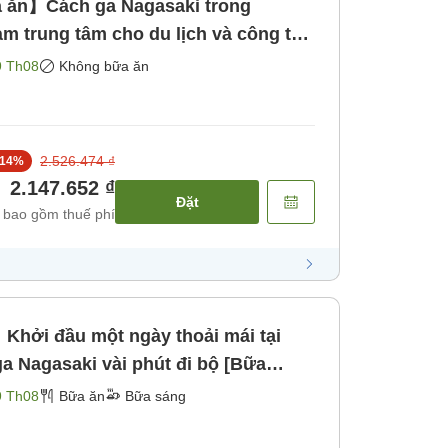
ăn】Cách ga Nagasaki trong
m trung tâm cho du lịch và công tác
ăn]
9 Th08
Không bữa ăn
2.526.474 ₫
14
%
2.147.652 ₫
Đặt
 bao gồm thuế phí
hởi đầu một ngày thoải mái tại
a Nagasaki vài phút đi bộ [Bữa
9 Th08
Bữa ăn
Bữa sáng