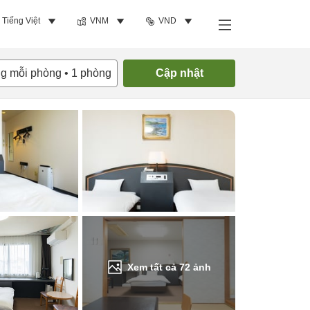
Tiếng Việt
VNM
VND
Tìm phòng trống
ng mỗi phòng
•
1
phòng
Cập nhật
Xem tất cả
72
ảnh