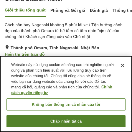
Giới thiệu tổng quát
Phòng và Gói giá
Đánh giá
Thông ti
Cách sân bay Nagasaki khoảng 5 phút lái xe / Tận hưởng cảnh
đẹp của thành phố Omura từ bể tắm có tầm nhìn "xịn sò" của
chúng tôi / Khách sạn đóng cửa vào Chủ nhật
Thành phố Omura, Tỉnh Nagasaki, Nhật Bản
Hiển thị trên bản đồ
Rất tốt
Đánh giá:
232
lượt
4.1
Website này sử dụng cookie để nâng cao trải nghiệm người
dùng và phân tích hiệu suất với lưu lượng truy cập trên
website của chúng tôi. Chúng tôi cũng chia sẻ thông tin về
Tiện nghi chỗ nghỉ
việc bạn sử dụng website của chúng tôi với các đối tác
mạng xã hội, quảng cáo và phân tích của chúng tôi.
Chính
Bãi đỗ xe
Máy bán hàng tự động
sách quyền riêng tư
Lò vi sóng (dùng chung)
Giặt ủi miễn phí
Không bán thông tin cá nhân của tôi
Trang chủ
Nhật Bản
Tỉnh Nagasaki
Thành phố Omura
Omura Station Hotel
Chấp nhận tất cả
Tìm phòng trống