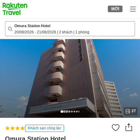
to
MỚI
top
page
Omura Station Hotel
20/08/2026
-
21/08/2026
|
2 khách
|
1 phòng
27
Khách sạn công tác
Omura Station Hotel