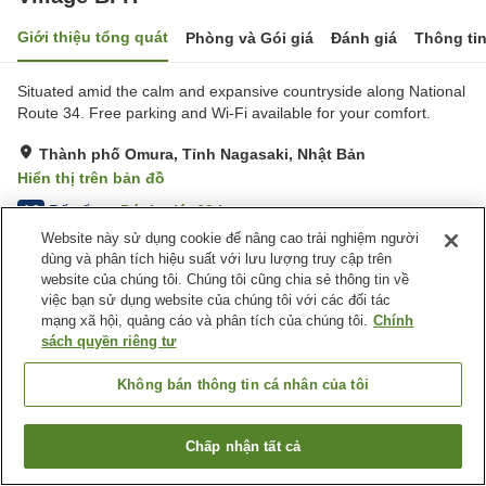
Giới thiệu tổng quát
Phòng và Gói giá
Đánh giá
Thông ti
Situated amid the calm and expansive countryside along National
Route 34. Free parking and Wi-Fi available for your comfort.
Thành phố Omura, Tỉnh Nagasaki, Nhật Bản
Hiển thị trên bản đồ
Rất tốt
Đánh giá:
60
lượt
4.2
Website này sử dụng cookie để nâng cao trải nghiệm người
dùng và phân tích hiệu suất với lưu lượng truy cập trên
Tiện nghi chỗ nghỉ
website của chúng tôi. Chúng tôi cũng chia sẻ thông tin về
việc bạn sử dụng website của chúng tôi với các đối tác
Wi-Fi
Bãi đỗ xe
mạng xã hội, quảng cáo và phân tích của chúng tôi.
Chính
sách quyền riêng tư
Trang chủ
Nhật Bản
Tỉnh Nagasaki
Thành phố Omura
Village BFH
Không bán thông tin cá nhân của tôi
Chấp nhận tất cả
Tìm phòng trống