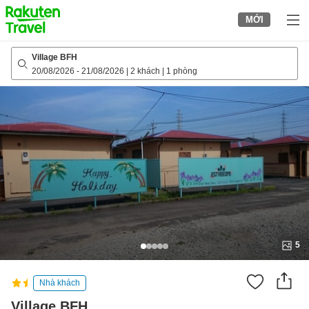
to
MỚI
top
page
Village BFH
20/08/2026
-
21/08/2026
|
2 khách
|
1 phòng
5
Nhà khách
Village BFH