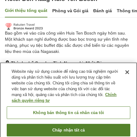
Giới thiệu tổng quát
Phòng và Gói giá
Đánh giá
Thông ti
Bao gồm vé vào cửa công viên Huis Ten Bosch ngày hôm sau.
Một khách sạn nghỉ dưỡng được bao bọc trong sự yên tĩnh nhẹ
nhàng, phục vụ tiệc buffet đặc sắc được chế biến từ các nguyên
liệu theo mùa của Nagasaki.
Thành phố Sasebo, Tỉnh Nagasaki, Nhật Bản
Hiển thị trên bản đồ
Website này sử dụng cookie để nâng cao trải nghiệm người
dùng và phân tích hiệu suất với lưu lượng truy cập trên
Tuyệt vời
Đánh giá:
1,754
lượt
4.3
website của chúng tôi. Chúng tôi cũng chia sẻ thông tin về
việc bạn sử dụng website của chúng tôi với các đối tác
mạng xã hội, quảng cáo và phân tích của chúng tôi.
Chính
Tiện nghi chỗ nghỉ
sách quyền riêng tư
Wi-Fi
Nhà hàng
Lounge
Hoàn toàn không hút thuốc
Không bán thông tin cá nhân của tôi
Trang chủ
Nhật Bản
Tỉnh Nagasaki
Thành phố Sasebo
Chấp nhận tất cả
Tìm phòng trống
Hotel Den Haag Huis Ten Bosch