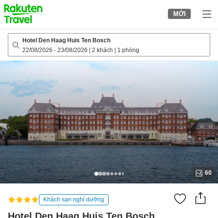
to
MỚI
top
page
Hotel Den Haag Huis Ten Bosch
22/08/2026
-
23/08/2026
|
2 khách
|
1 phòng
60
Khách sạn nghỉ dưỡng
Hotel Den Haag Huis Ten Bosch