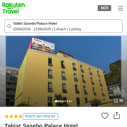
to
MỚI
top
page
Tabist Sasebo Palace Hotel
20/08/2026
-
21/08/2026
|
2 khách
|
1 phòng
90
Khách sạn công tác
Tabist Sasebo Palace Hotel