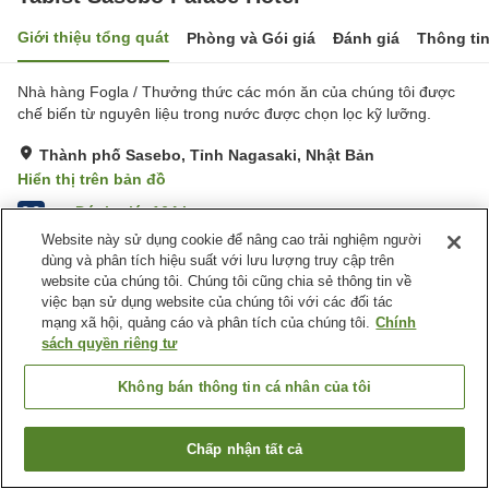
Giới thiệu tổng quát
Phòng và Gói giá
Đánh giá
Thông ti
Nhà hàng Fogla / Thưởng thức các món ăn của chúng tôi được
chế biến từ nguyên liệu trong nước được chọn lọc kỹ lưỡng.
Thành phố Sasebo, Tỉnh Nagasaki, Nhật Bản
Hiển thị trên bản đồ
Đánh giá:
164
lượt
3.3
Website này sử dụng cookie để nâng cao trải nghiệm người
dùng và phân tích hiệu suất với lưu lượng truy cập trên
Tiện nghi chỗ nghỉ
website của chúng tôi. Chúng tôi cũng chia sẻ thông tin về
việc bạn sử dụng website của chúng tôi với các đối tác
Bãi đỗ xe
Spa / Salon
mạng xã hội, quảng cáo và phân tích của chúng tôi.
Chính
Nhà hàng
Máy bán hàng tự động
sách quyền riêng tư
Trang chủ
Nhật Bản
Tỉnh Nagasaki
Thành phố Sasebo
Không bán thông tin cá nhân của tôi
Tabist Sasebo Palace Hotel
Chấp nhận tất cả
Tìm phòng trống