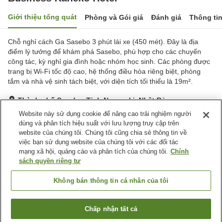
Giới thiệu tổng quát
Phòng và Gói giá
Đánh giá
Thông ti
Chỗ nghỉ cách Ga Sasebo 3 phút lái xe (450 mét). Đây là địa
điểm lý tưởng để khám phá Sasebo, phù hợp cho các chuyến
công tác, kỳ nghỉ gia đình hoặc nhóm học sinh. Các phòng được
trang bị Wi-Fi tốc độ cao, hệ thống điều hòa riêng biệt, phòng
tắm và nhà vệ sinh tách biệt, với diện tích tối thiểu là 19m².
Thành phố Sasebo, Tỉnh Nagasaki, Nhật Bản
Hiển thị trên bản đồ
Website này sử dụng cookie để nâng cao trải nghiệm người
dùng và phân tích hiệu suất với lưu lượng truy cập trên
Rất tốt
Đánh giá:
83
lượt
3.9
website của chúng tôi. Chúng tôi cũng chia sẻ thông tin về
việc bạn sử dụng website của chúng tôi với các đối tác
mạng xã hội, quảng cáo và phân tích của chúng tôi.
Chính
Tiện nghi chỗ nghỉ
sách quyền riêng tư
Bãi đỗ xe
Spa / Salon
Máy bán hàng tự động
Sảnh tiệc
Không bán thông tin cá nhân của tôi
Trang chủ
Nhật Bản
Tỉnh Nagasaki
Thành phố Sasebo
Chấp nhận tất cả
Tìm phòng trống
Business Kaneko Hotel