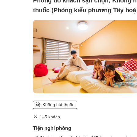
Phòng do khách sạn chọn, Không h
thuốc (Phòng kiểu phương Tây hoặ
kiểu Nhật)
Không hút thuốc
1–5 khách
Tiện nghi phòng