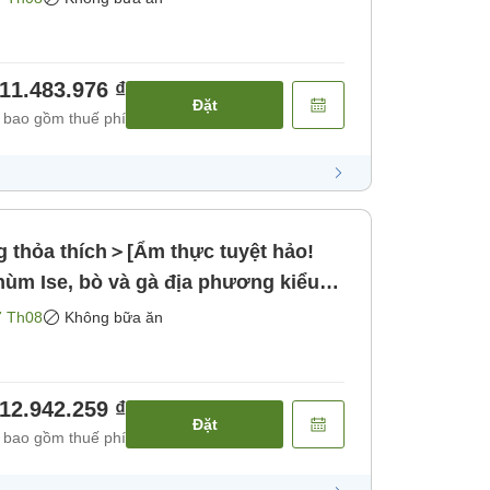
 [Không bao gồm bữa ăn]
11.483.976 ₫
Đặt
 bao gồm thuế phí
 thỏa thích＞[Ẩm thực tuyệt hảo!
 hùm Ise, bò và gà địa phương kiểu
ồm bữa ăn]
7 Th08
Không bữa ăn
12.942.259 ₫
Đặt
 bao gồm thuế phí