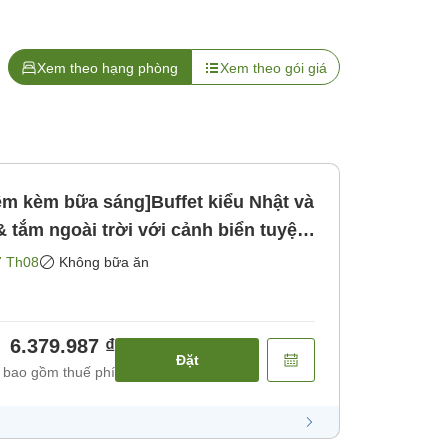
Xem theo hạng phòng
Xem theo gói giá
êm kèm bữa sáng]Buffet kiểu Nhật và
 tắm ngoài trời với cảnh biển tuyệt
ị cho những người yêu thích xông
7 Th08
Không bữa ăn
bữa ăn]
6.379.987 ₫
Đặt
 bao gồm thuế phí