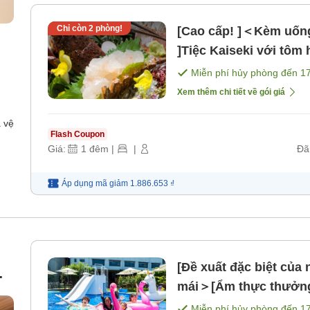
Chỉ còn
2
phòng!
[Cao cấp! ]＜Kèm uống
]Tiệc Kaiseki với tôm
Kantou [Không bao g
Miễn phí hủy phòng đến
1
Xem thêm chi tiết về gói giá
 vệ
Flash Coupon
Giá:
1
đêm
|
|
Đã
Áp dụng mã
giảm
1.886.653 ₫
[Đề xuất đặc biệt của
mái＞[Ẩm thực thưởng 
ét
Nagasaki và bào ngư
Miễn phí hủy phòng đến
1