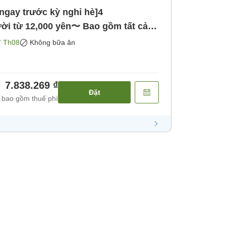
ngay trước kỳ nghỉ hè]4
ời từ 12,000 yên〜 Bao gồm tất cả
 chọn [Không bao gồm bữa ăn]
7 Th08
Không bữa ăn
7.838.269 ₫
Đặt
 bao gồm thuế phí