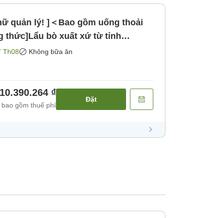
 nữ quản lý! ]＜Bao gồm uống thoải
thức]Lẩu bò xuất xứ từ tỉnh
 nướng đầy hương thơm! Thưởng
7 Th08
Không bữa ăn
 [Không bao gồm bữa ăn]
10.390.264 ₫
Đặt
 bao gồm thuế phí