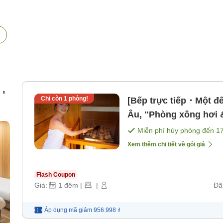
 ,
Chỉ còn
1
phòng!
[Bếp trực tiếp・Một đ
Âu, "Phòng xông hơi &
đẹp" được khuyến ngh
Miễn phí hủy phòng đến
1
hơi! [Không bao gồm 
Xem thêm chi tiết về gói giá
Flash Coupon
Giá:
1
đêm
|
|
Đã
Áp dụng mã
giảm
956.998 ₫