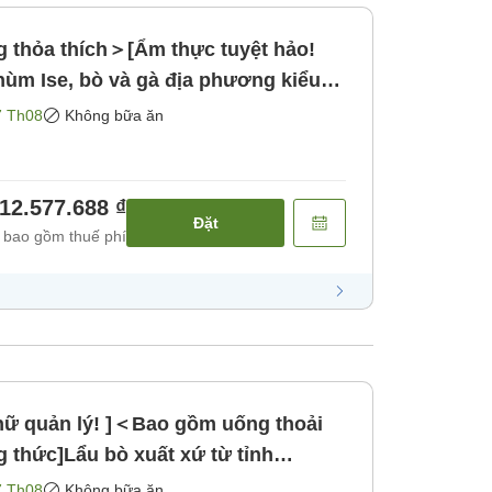
 thỏa thích＞[Ẩm thực tuyệt hảo!
 hùm Ise, bò và gà địa phương kiểu
ồm bữa ăn]
7 Th08
Không bữa ăn
12.577.688 ₫
Đặt
 bao gồm thuế phí
 nữ quản lý! ]＜Bao gồm uống thoải
thức]Lẩu bò xuất xứ từ tỉnh
 nướng đầy hương thơm! Thưởng
7 Th08
Không bữa ăn