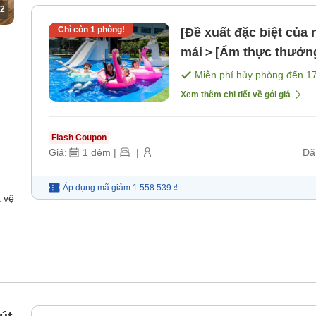
2
Chỉ còn
1
phòng!
[Đề xuất đặc biệt của
mái＞[Ẩm thực thưởng 
Nagasaki và bào ngư
Miễn phí hủy phòng đến
1
thức hương vị đầu hè
Xem thêm chi tiết về gói giá
Flash Coupon
Giá:
1
đêm
|
|
Đã
Áp dụng mã
giảm
1.558.539 ₫
 vệ