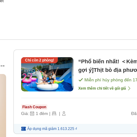
et
Chỉ còn
2
phòng!
“Phổ biến nhất! ＜Kè
c
gợi ý]Thịt bò địa phư
nấu sukiyaki phong c
Miễn phí hủy phòng đến
1
phú [Không bao gồm 
Xem thêm chi tiết về gói giá
Flash Coupon
Giá:
1
đêm
|
|
Đã
Áp dụng mã
giảm
1.613.225 ₫