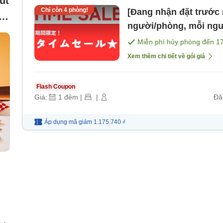
út
Chỉ còn
4
phòng!
[Đang nhận đặt trước 
c
người/phòng, mỗi ngư
Phòng và bữa tối tùy
Miễn phí hủy phòng đến
1
Xem thêm chi tiết về gói giá
Flash Coupon
Giá:
1
đêm
|
|
Đã
Áp dụng mã
giảm
1.175.740 ₫