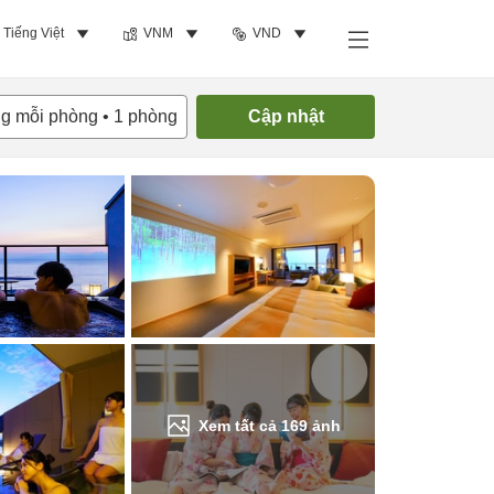
Tiếng Việt
VNM
VND
Tìm phòng trống
ng mỗi phòng
•
1
phòng
Cập nhật
Xem tất cả
169
ảnh