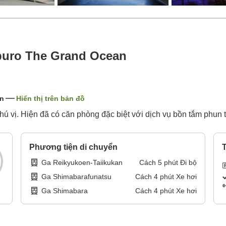
puro The Grand Ocean
ản
Hiển thị trên bản đồ
hú vị. Hiện đã có căn phòng đặc biệt với dịch vụ bồn tắm phun 
Phương tiện di chuyển
T
Ga Reikyukoen-Taiikukan
Cách
5
phút
Đi bộ
Ga Shimabarafunatsu
Cách
4
phút
Xe hơi
Ga Shimabara
Cách
4
phút
Xe hơi