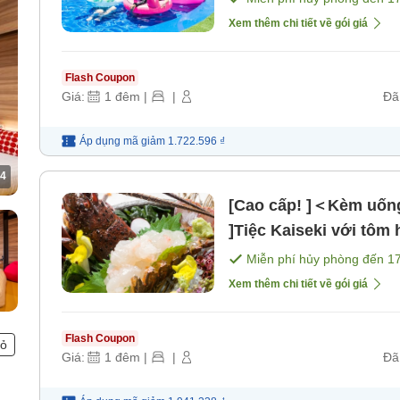
thức hương vị đầu hè
Xem thêm chi tiết về gói giá
Flash Coupon
Giá:
1
đêm
|
|
Đã
Áp dụng mã
giảm
1.722.596 ₫
4
[Cao cấp! ]＜Kèm uống
]Tiệc Kaiseki với tôm
Kantou [Không bao g
Miễn phí hủy phòng đến
1
Xem thêm chi tiết về gói giá
Flash Coupon
hỏ
Giá:
1
đêm
|
|
Đã