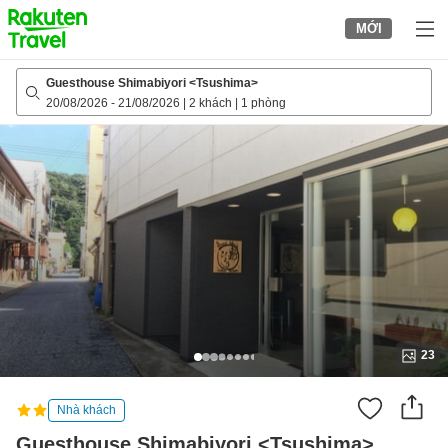
to
MỚI
top
page
Guesthouse Shimabiyori <Tsushima>
20/08/2026
-
21/08/2026
|
2 khách
|
1 phòng
23
Nhà khách
Guesthouse Shimabiyori <Tsushima>