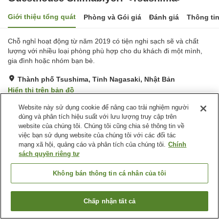
Giới thiệu tổng quát
Phòng và Gói giá
Đánh giá
Thông ti
Chỗ nghỉ hoạt động từ năm 2019 có tiện nghi sạch sẽ và chất
lượng với nhiều loại phòng phù hợp cho du khách đi một mình,
gia đình hoặc nhóm bạn bè.
Thành phố Tsushima, Tỉnh Nagasaki, Nhật Bản
Hiển thị trên bản đồ
Tuyệt vời
Đánh giá:
46
lượt
4.4
Website này sử dụng cookie để nâng cao trải nghiệm người
dùng và phân tích hiệu suất với lưu lượng truy cập trên
website của chúng tôi. Chúng tôi cũng chia sẻ thông tin về
Tiện nghi chỗ nghỉ
việc bạn sử dụng website của chúng tôi với các đối tác
mạng xã hội, quảng cáo và phân tích của chúng tôi.
Chính
Bãi đỗ xe
Nhà bếp (dùng chung)
sách quyền riêng tư
Trang chủ
Nhật Bản
Tỉnh Nagasaki
Thành phố Tsushima
Không bán thông tin cá nhân của tôi
Guesthouse Shimabiyori <Tsushima>
Chấp nhận tất cả
Tìm phòng trống