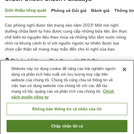
Giới thiệu tổng quát
Phòng và Gói giá
Đánh giá
Thông ti
Các phòng nghỉ được tân trang vào năm 2023! Một nơi nghỉ
dưỡng chữa lành tự hào được cung cấp những bữa tiệc ẩm thực
chế biến từ nguyên liệu theo mùa và những bồn tắm nước nóng
nhìn ra khung cảnh kì vĩ với nguồn ngước tự nhiên được lựa
chọn cẩn thận sẽ mang may mắn đến cho kì nghỉ của bạn.
Thành phố Unzen, Tỉnh Nagasaki, Nhật Bản
Hiển thị trên bản đồ
Website này sử dụng cookie để nâng cao trải nghiệm người
dùng và phân tích hiệu suất với lưu lượng truy cập trên
Tuyệt vời
Đánh giá:
124
lượt
4.5
website của chúng tôi. Chúng tôi cũng chia sẻ thông tin về
việc bạn sử dụng website của chúng tôi với các đối tác
mạng xã hội, quảng cáo và phân tích của chúng tôi.
Chính
Tiện nghi chỗ nghỉ
sách quyền riêng tư
Bãi đỗ xe
Xông hơi
Spa / Salon
Phòng tập gym
Không bán thông tin cá nhân của tôi
Trang chủ
Nhật Bản
Tỉnh Nagasaki
Thành phố Unzen
Chấp nhận tất cả
Tìm phòng trống
Unzen Onsen Unzen Fukudaya