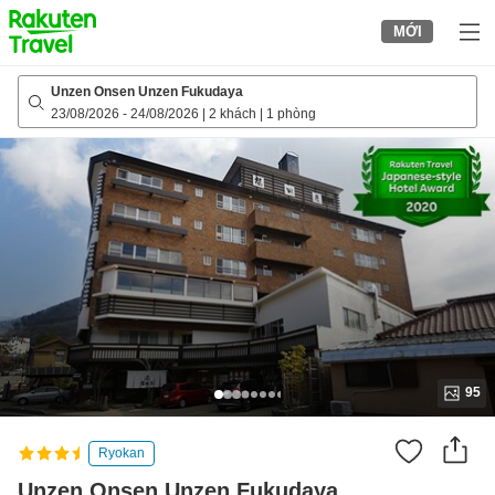
to
MỚI
top
page
Unzen Onsen Unzen Fukudaya
23/08/2026
-
24/08/2026
|
2 khách
|
1 phòng
95
Ryokan
Unzen Onsen Unzen Fukudaya