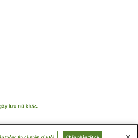
gày lưu trú khác.
n thông tin cá nhân của tôi
Chấp nhận tất cả