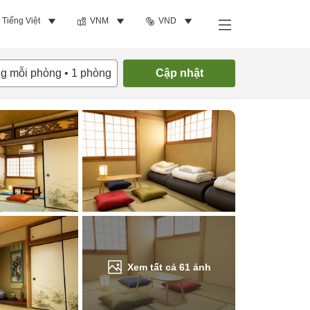
Tiếng Việt
VNM
VND
Tìm phòng trống
ng mỗi phòng
•
1
phòng
Cập nhật
Xem tất cả
61
ảnh