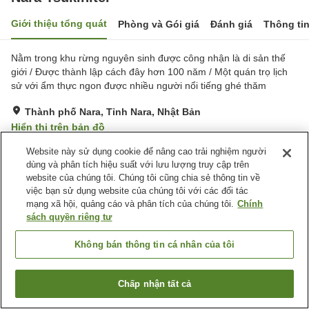
Giới thiệu tổng quát
Phòng và Gói giá
Đánh giá
Thông ti
Nằm trong khu rừng nguyên sinh được công nhận là di sản thế
giới / Được thành lập cách đây hơn 100 năm / Một quán trọ lịch
sử với ẩm thực ngon được nhiều người nổi tiếng ghé thăm
Thành phố Nara, Tỉnh Nara, Nhật Bản
Hiển thị trên bản đồ
Tuyệt vời
Đánh giá:
14
lượt
4.6
Website này sử dụng cookie để nâng cao trải nghiệm người
dùng và phân tích hiệu suất với lưu lượng truy cập trên
website của chúng tôi. Chúng tôi cũng chia sẻ thông tin về
Tiện nghi chỗ nghỉ
việc bạn sử dụng website của chúng tôi với các đối tác
mạng xã hội, quảng cáo và phân tích của chúng tôi.
Chính
Wi-Fi
Hoàn toàn không hút thuốc
sách quyền riêng tư
Khu hút thuốc riêng
Sảnh tiệc
Không bán thông tin cá nhân của tôi
Trang chủ
Nhật Bản
Tỉnh Nara
Thành phố Nara
Nara Tsukihitei
Chấp nhận tất cả
Tìm phòng trống