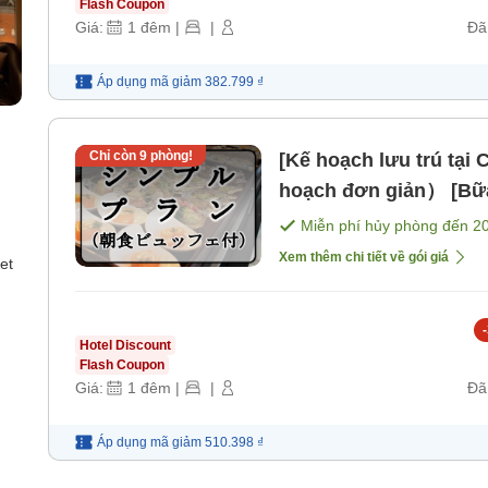
Flash Coupon
Giá:
1
đêm
|
|
Đã
Áp dụng mã
giảm
382.799 ₫
Chỉ còn
9
phòng!
[Kế hoạch lưu trú tạ
hoạch đơn giản） [Bữ
Miễn phí hủy phòng đến
2
Xem thêm chi tiết về gói giá
et
-
Hotel Discount
Flash Coupon
Giá:
1
đêm
|
|
Đã
Áp dụng mã
giảm
510.398 ₫