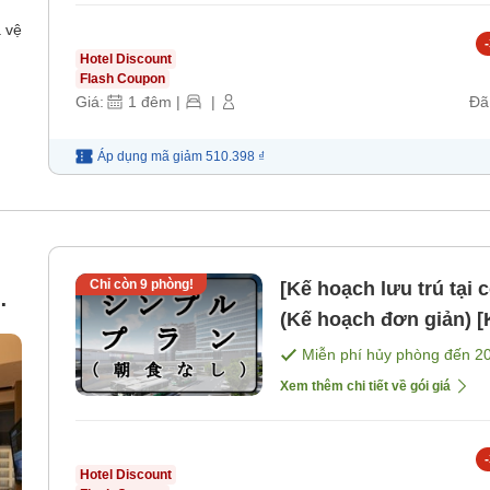
 vệ
-
Hotel Discount
Flash Coupon
Giá:
1
đêm
|
|
Đã
Áp dụng mã
giảm
510.398 ₫
Chỉ còn
9
phòng!
[Kế hoạch lưu trú tại
(Kế hoạch đơn giản) 
Miễn phí hủy phòng đến
2
Xem thêm chi tiết về gói giá
-
Hotel Discount