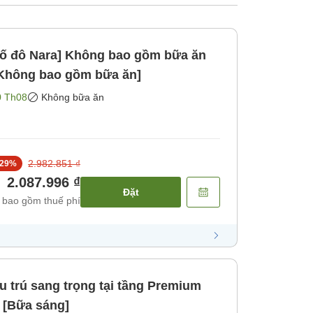
 cố đô Nara] Không bao gồm bữa ăn
[Không bao gồm bữa ăn]
0 Th08
Không bữa ăn
2.982.851 ₫
29
%
2.087.996 ₫
Đặt
 bao gồm thuế phí
 trú sang trọng tại tầng Premium
 [Bữa sáng]