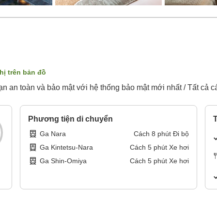
hị trên bản đồ
n an toàn và bảo mật với hệ thống bảo mật mới nhất / Tất cả 
Phương tiện di chuyển
T
Ga Nara
Cách
8
phút
Đi bộ
Ga Kintetsu-Nara
Cách
5
phút
Xe hơi
Ga Shin-Omiya
Cách
5
phút
Xe hơi