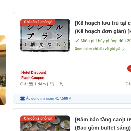
Chỉ còn
2
phòng!
[Kế hoạch lưu trú tại
(Kế hoạch đơn giản) 
Miễn phí hủy phòng đến
2
Xem thêm chi tiết về gói giá
-
Hotel Discount
Flash Coupon
Giá:
1
đêm
|
|
Đã
Áp dụng mã
giảm
417.599 ₫
Chỉ còn
2
phòng!
[Đảm bảo tầng cao]Lưu
(Bao gồm buffet sáng)