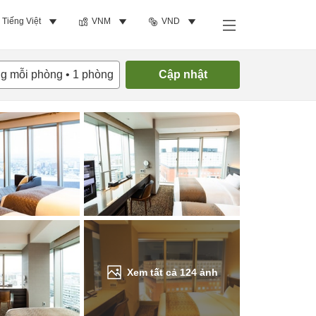
Tiếng Việt
VNM
VND
Tìm phòng trống
ng mỗi phòng
•
1
phòng
Cập nhật
Xem tất cả
124
ảnh