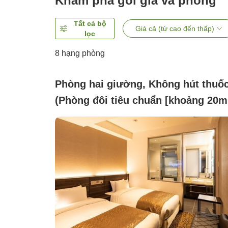
Khám phá gói giá và phòng
Tất cả bộ
Giá cả (từ cao đến thấp)
lọc
8
hạng phòng
Phòng hai giường, Không hút thuố
(Phòng đôi tiêu chuẩn [khoảng 20m
buồng tắm vòi sen])