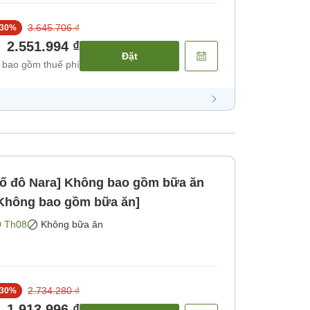
3.645.706 ₫
30
%
2.551.994 ₫
Đặt
 bao gồm thuế phí
 cố đô Nara] Không bao gồm bữa ăn
[Không bao gồm bữa ăn]
0 Th08
Không bữa ăn
2.734.280 ₫
30
%
1.913.996 ₫