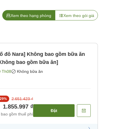
Xem theo hạng phòng
Xem theo gói giá
 cố đô Nara] Không bao gồm bữa ăn
[Không bao gồm bữa ăn]
0 Th08
Không bữa ăn
2.651.423 ₫
29
%
1.855.997 ₫
Đặt
 bao gồm thuế phí