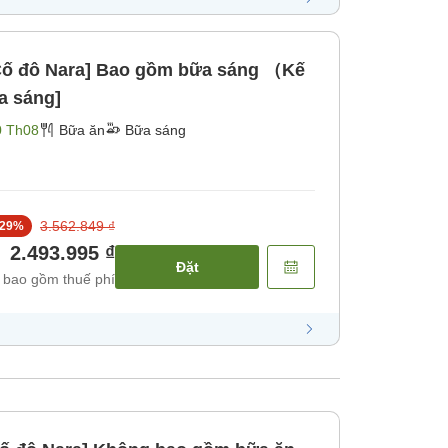
i Cố đô Nara] Bao gồm bữa sáng （Kế
a sáng]
0 Th08
Bữa ăn
Bữa sáng
3.562.849 ₫
29
%
2.493.995 ₫
Đặt
 bao gồm thuế phí