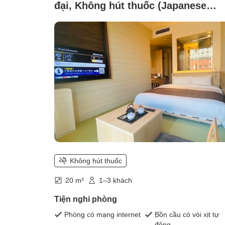
đại, Không hút thuốc (Japanese
Double [20 square meters, Japanes
Western style room, shower booth
type])
Không hút thuốc
20 m²
1–3 khách
Tiện nghi phòng
Phòng có mạng internet
Bồn cầu có vòi xịt tự
động