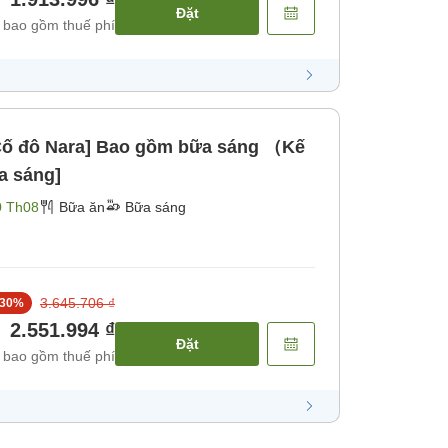
Đặt
 bao gồm thuế phí
i Cố đô Nara] Bao gồm bữa sáng （Kế
a sáng]
0 Th08
Bữa ăn
Bữa sáng
3.645.706 ₫
30
%
2.551.994 ₫
Đặt
 bao gồm thuế phí