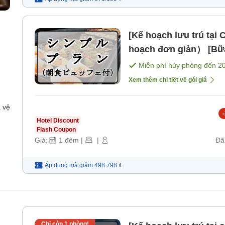
[Kế hoạch lưu trú tạ
hoạch đơn giản） [Bữ
Miễn phí hủy phòng đến
2
Xem thêm chi tiết về gói giá
 vệ
-
Hotel Discount
Flash Coupon
Giá:
1
đêm
|
|
Đã
Áp dụng mã
giảm
498.798 ₫
Chỉ còn
1
phòng!