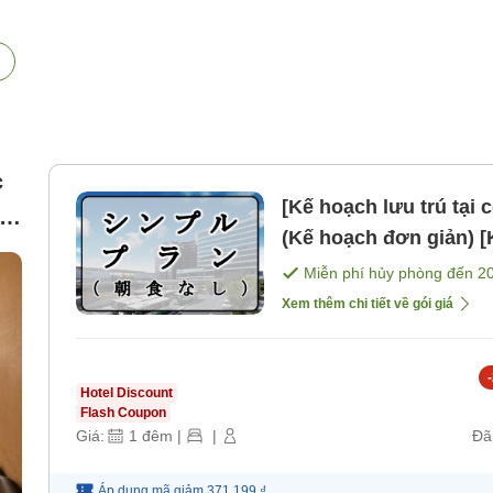
c
[Kế hoạch lưu trú tại
²,
(Kế hoạch đơn giản) 
Miễn phí hủy phòng đến
2
Xem thêm chi tiết về gói giá
-
Hotel Discount
Flash Coupon
Giá:
1
đêm
|
|
Đã
Áp dụng mã
giảm
371.199 ₫