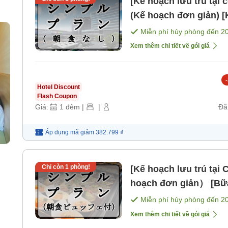
[Kế hoạch lưu trú tại
(Kế hoạch đơn giản) 
e-
Miễn phí hủy phòng đến
2
Xem thêm chi tiết về gói giá
-
Hotel Discount
Flash Coupon
Giá:
1
đêm
|
|
Đã
Áp dụng mã
giảm
382.799 ₫
Chỉ còn
1
phòng!
[Kế hoạch lưu trú tạ
hoạch đơn giản） [Bữ
Miễn phí hủy phòng đến
2
Xem thêm chi tiết về gói giá