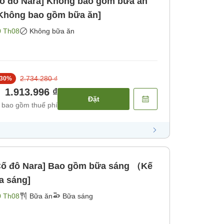
 cố đô Nara] Không bao gồm bữa ăn
[Không bao gồm bữa ăn]
0 Th08
Không bữa ăn
2.734.280 ₫
30
%
1.913.996 ₫
Đặt
 bao gồm thuế phí
i Cố đô Nara] Bao gồm bữa sáng （Kế
a sáng]
0 Th08
Bữa ăn
Bữa sáng