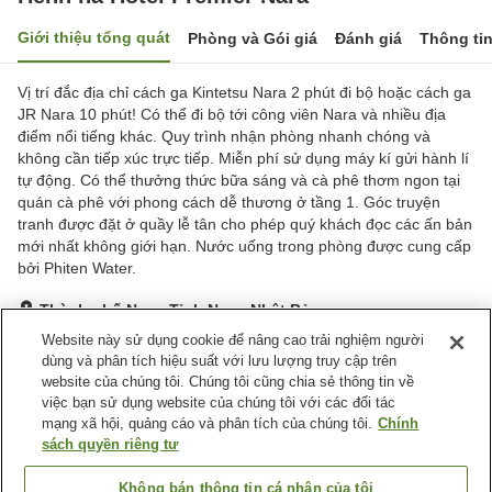
Giới thiệu tổng quát
Phòng và Gói giá
Đánh giá
Thông ti
Vị trí đắc địa chỉ cách ga Kintetsu Nara 2 phút đi bộ hoặc cách ga
JR Nara 10 phút! Có thể đi bộ tới công viên Nara và nhiều địa
điểm nổi tiếng khác. Quy trình nhận phòng nhanh chóng và
không cần tiếp xúc trực tiếp. Miễn phí sử dụng máy kí gửi hành lí
tự động. Có thể thưởng thức bữa sáng và cà phê thơm ngon tại
quán cà phê với phong cách dễ thương ở tầng 1. Góc truyện
tranh được đặt ở quầy lễ tân cho phép quý khách đọc các ấn bản
mới nhất không giới hạn. Nước uống trong phòng được cung cấp
bởi Phiten Water.
Thành phố Nara, Tỉnh Nara, Nhật Bản
Hiển thị trên bản đồ
Website này sử dụng cookie để nâng cao trải nghiệm người
dùng và phân tích hiệu suất với lưu lượng truy cập trên
Tuyệt vời
Đánh giá:
916
lượt
4.3
website của chúng tôi. Chúng tôi cũng chia sẻ thông tin về
việc bạn sử dụng website của chúng tôi với các đối tác
mạng xã hội, quảng cáo và phân tích của chúng tôi.
Chính
Tiện nghi chỗ nghỉ
sách quyền riêng tư
Wi-Fi
Nhà hàng
Máy bán hàng tự động
Giặt ủi có phí
Không bán thông tin cá nhân của tôi