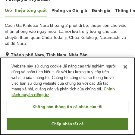
Giới thiệu tổng quát
Phòng và Gói giá
Đánh giá
Thông ti
Cách Ga Kintetsu Nara khoảng 2 phút đi bộ, thuận tiện cho việc
nhận phòng vào ngày mưa. Là nơi lưu trú lý tưởng cho các
chuyến tham quan Chùa Todai-ji, Chùa Kofuku-ji, Naramachi và
cố đô Nara.
Thành phố Nara, Tỉnh Nara, Nhật Bản
Hiển thị trên bản đồ
Website này sử dụng cookie để nâng cao trải nghiệm người
Rất tốt
Đánh giá:
37
lượt
4.2
dùng và phân tích hiệu suất với lưu lượng truy cập trên
website của chúng tôi. Chúng tôi cũng chia sẻ thông tin về
việc bạn sử dụng website của chúng tôi với các đối tác
Tiện nghi chỗ nghỉ
mạng xã hội, quảng cáo và phân tích của chúng tôi.
Chính
sách quyền riêng tư
Wi-Fi
Cách nhà ga 5 phút đi bộ
Khu hút thuốc riêng
Sảnh tiệc
Không bán thông tin cá nhân của tôi
Trang chủ
Nhật Bản
Tỉnh Nara
Thành phố Nara
Chấp nhận tất cả
Tempyo Ryokan
Tìm phòng trống