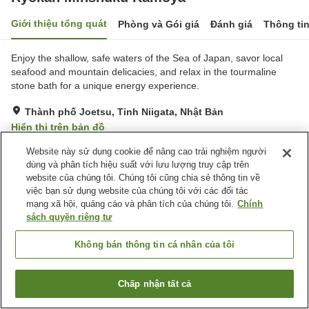
Giới thiệu tổng quát
Phòng và Gói giá
Đánh giá
Thông ti
Enjoy the shallow, safe waters of the Sea of Japan, savor local
seafood and mountain delicacies, and relax in the tourmaline
stone bath for a unique energy experience.
Thành phố Joetsu, Tỉnh Niigata, Nhật Bản
Hiển thị trên bản đồ
Rất tốt
Đánh giá:
30
lượt
3.9
Website này sử dụng cookie để nâng cao trải nghiệm người
dùng và phân tích hiệu suất với lưu lượng truy cập trên
website của chúng tôi. Chúng tôi cũng chia sẻ thông tin về
Tiện nghi chỗ nghỉ
việc bạn sử dụng website của chúng tôi với các đối tác
mạng xã hội, quảng cáo và phân tích của chúng tôi.
Chính
Bãi đỗ xe
Nhà Tắm Công Cộng
sách quyền riêng tư
Dịch Vụ Đưa Đón
Giao Hàng Tận Nhà
Không bán thông tin cá nhân của tôi
Trang chủ
Nhật Bản
Tỉnh Niigata
Thành phố Joetsu
Ryokan Minshuku Kamoya
Chấp nhận tất cả
Tìm phòng trống