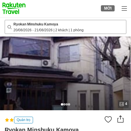
to
MỚI
top
page
Ryokan Minshuku Kamoya
20/08/2026
-
21/08/2026
|
2 khách
|
1 phòng
4
Quán trọ
Ryokan Minshuku Kamoya