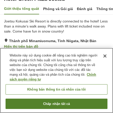
Giới thiệu tổng quát
Phòng và Gói giá
Đánh giá
Thông ti
Joetsu Kokusai Ski Resort is directly connected to the hotel! Less
than a minute's walk away. Plans with lift ticket included now on
sale. Come have fun in snow country!
Thành phố Minamiuonuma, Tỉnh Niigata, Nhật Bản
Hiển thị trên bản đồ
Tốt
Đánh giá:
221
lượt
3.6
Website này sử dụng cookie để nâng cao trải nghiệm người
dùng và phân tích hiệu suất với lưu lượng truy cập trên
website của chúng tôi. Chúng tôi cũng chia sẻ thông tin về
Tiện nghi chỗ nghỉ
việc bạn sử dụng website của chúng tôi với các đối tác
mạng xã hội, quảng cáo và phân tích của chúng tôi.
Chính
Bãi đỗ xe
Bể sục
sách quyền riêng tư
Xông hơi
Spa / Salon
Không bán thông tin cá nhân của tôi
Trang chủ
Nhật Bản
Tỉnh Niigata
Thành phố Minamiuonuma
Hotel Green Plaza Joetsu
Chấp nhận tất cả
Tìm phòng trống