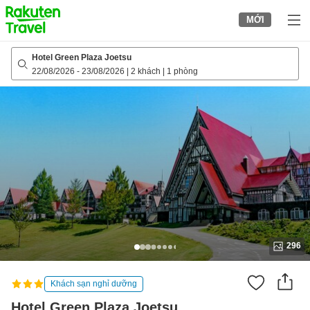
to
MỚI
top
page
Hotel Green Plaza Joetsu
22/08/2026
-
23/08/2026
|
2 khách
|
1 phòng
296
Khách sạn nghỉ dưỡng
Hotel Green Plaza Joetsu