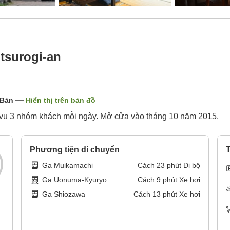
tsurogi-an
 Bản
Hiển thị trên bản đồ
c vụ 3 nhóm khách mỗi ngày. Mở cửa vào tháng 10 năm 2015.
Phương tiện di chuyển
T
Ga Muikamachi
Cách
23
phút
Đi bộ
Ga Uonuma-Kyuryo
Cách
9
phút
Xe hơi
Ga Shiozawa
Cách
13
phút
Xe hơi