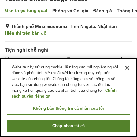
Giới thiệu tổng quát
Phòng và Gói giá
Đánh giá
Thông ti
Thành phố Minamiuonuma, Tỉnh Niigata, Nhật Bản
Hiển thị trên bản đồ
Tiện nghi chỗ nghỉ
Wi-Fi
Hoàn toàn không hút thuốc
Khu hút thuốc riêng
Phòng khách (dùng chung)
Website này sử dụng cookie để nâng cao trải nghiệm người
dùng và phân tích hiệu suất với lưu lượng truy cập trên
website của chúng tôi. Chúng tôi cũng chia sẻ thông tin về
Trang chủ
Nhật Bản
Tỉnh Niigata
Thành phố Minamiuonuma
việc bạn sử dụng website của chúng tôi với các đối tác
Yuzawa Onsen Lodge House
mạng xã hội, quảng cáo và phân tích của chúng tôi.
Chính
sách quyền riêng tư
Không bán thông tin cá nhân của tôi
Chấp nhận tất cả
Tìm phòng trống