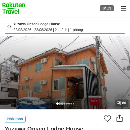
to
MỚI
top
page
Yuzawa Onsen Lodge House
22/08/2026
-
23/08/2026
|
2 khách
|
1 phòng
80
Nhà tranh
Yuzawa Onsen Lodge House