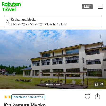
to
MỚI
top
page
Kyukamura Myoko
23/08/2026
-
24/08/2026
|
2 khách
|
1 phòng
69
Khách sạn nghỉ dưỡng
Kyukamura Myoko