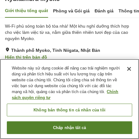
Giới thiệu tổng quát
Phòng và Gói giá
Đánh giá
Thông ti
Wi-Fi phủ sóng toàn bộ tòa nhà! Một khu nghỉ dưỡng thích hợp
cho việc làm việc từ xa, nằm giữa thiên nhiên tươi đẹp của cao
nguyên Myoko.
Thành phố Myoko, Tỉnh Niigata, Nhật Bản
Hiển thị trên bản đồ
Rất tốt
Đánh giá:
119
lượt
4
Website này sử dụng cookie để nâng cao trải nghiệm người
dùng và phân tích hiệu suất với lưu lượng truy cập trên
website của chúng tôi. Chúng tôi cũng chia sẻ thông tin về
Tiện nghi chỗ nghỉ
việc bạn sử dụng website của chúng tôi với các đối tác
mạng xã hội, quảng cáo và phân tích của chúng tôi.
Chính
Bãi đỗ xe
Nhà hàng
sách quyền riêng tư
Cafe
Máy bán hàng tự động
Không bán thông tin cá nhân của tôi
Trang chủ
Nhật Bản
Tỉnh Niigata
Thành phố Myoko
Kyukamura Myoko
Chấp nhận tất cả
Tìm phòng trống