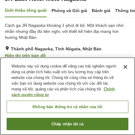
Giới thiệu tổng quát
Phòng và Gói giá
Đánh giá
Thông ti
Cách ga JR Nagaoka khoảng 1 phút đi bộ. Một khách sạn nhỏ
nhắn nhưng đầy đủ tiện nghi, với thiết kế hiện đại mang hơi
hướng Nhật Bản.
Thành phố Nagaoka, Tỉnh Niigata, Nhật Bản
Hiển thị trên bản đồ
Rất tốt
Đánh giá:
559
lượt
4.3
Website này sử dụng cookie để nâng cao trải nghiệm người
dùng và phân tích hiệu suất với lưu lượng truy cập trên
website của chúng tôi. Chúng tôi cũng chia sẻ thông tin về
Tiện nghi chỗ nghỉ
việc bạn sử dụng website của chúng tôi với các đối tác
mạng xã hội, quảng cáo và phân tích của chúng tôi.
Chính
Wi-Fi
Bãi đỗ xe
sách quyền riêng tư
Máy bán hàng tự động
Giặt ủi có phí
Không bán thông tin cá nhân của tôi
Trang chủ
Nhật Bản
Tỉnh Niigata
Thành phố Nagaoka
JR-East Hotel Mets Nagaoka
Chấp nhận tất cả
Tìm phòng trống