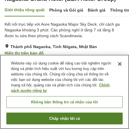
Giới thiệu tổng quát
Phòng và Gói giá
Đánh giá
Thông ti
Kết nối trực tiếp với Aore Nagaoka Major Sky Deck, chỉ cách ga
Nagaoka khoảng 3 phút. Các phòng nghỉ ở tầng 7 và tầng 8
được tu sửa theo phong cách Scandinavia.
Thành phố Nagaoka, Tỉnh Niigata, Nhật Bản
Hiển thị trên bản đồ
Rất tốt
Đánh giá:
378
lượt
4
Website này sử dụng cookie để nâng cao trải nghiệm người
dùng và phân tích hiệu suất với lưu lượng truy cập trên
website của chúng tôi. Chúng tôi cũng chia sẻ thông tin về
Tiện nghi chỗ nghỉ
việc bạn sử dụng website của chúng tôi với các đối tác
mạng xã hội, quảng cáo và phân tích của chúng tôi.
Chính
Bãi đỗ xe
Spa / Salon
sách quyền riêng tư
Nhà hàng
Máy bán hàng tự động
Không bán thông tin cá nhân của tôi
Trang chủ
Nhật Bản
Tỉnh Niigata
Thành phố Nagaoka
Nagaoka Grand Hotel (BBH Hotel Group)
Chấp nhận tất cả
Tìm phòng trống