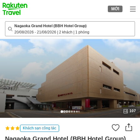
to
MỚI
top
page
Nagaoka Grand Hotel (BBH Hotel Group)
20/08/2026
-
21/08/2026
|
2 khách
|
1 phòng
107
Khách sạn công tác
Nagaoka Grand Hotel (BBH Hotel Group)