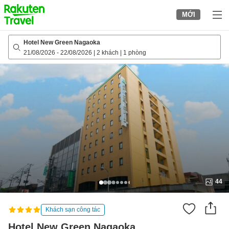
to
MỚI
top
page
Hotel New Green Nagaoka
21/08/2026
-
22/08/2026
|
2 khách
|
1 phòng
44
Khách sạn công tác
Hotel New Green Nagaoka