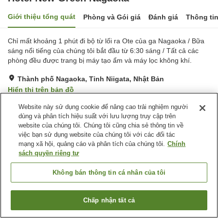
Giới thiệu tổng quát
Phòng và Gói giá
Đánh giá
Thông ti
Chỉ mất khoảng 1 phút đi bộ từ lối ra Ote của ga Nagaoka / Bữa
sáng nổi tiếng của chúng tôi bắt đầu từ 6:30 sáng / Tất cả các
phòng đều được trang bị máy tạo ẩm và máy lọc không khí.
Thành phố Nagaoka, Tỉnh Niigata, Nhật Bản
Hiển thị trên bản đồ
Đánh giá:
332
lượt
3.3
Website này sử dụng cookie để nâng cao trải nghiệm người
dùng và phân tích hiệu suất với lưu lượng truy cập trên
website của chúng tôi. Chúng tôi cũng chia sẻ thông tin về
Trang chủ
Nhật Bản
Tỉnh Niigata
Thành phố Nagaoka
việc bạn sử dụng website của chúng tôi với các đối tác
Hotel New Green Nagaoka
mạng xã hội, quảng cáo và phân tích của chúng tôi.
Chính
sách quyền riêng tư
Không bán thông tin cá nhân của tôi
Chấp nhận tất cả
Tìm phòng trống