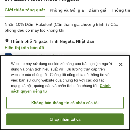
Giới thiệu tổng quát
Phòng và Gói giá
Đánh giá
Thông ti
Nhận 10% Điểm Rakuten! (Cần tham gia chương trình.) / Các
phòng đều có máy lọc không khí!
Thành phố Niigata, Tỉnh Niigata, Nhật Bản
Hiển thị trên bản đồ
Tuyệt vời
Đánh giá:
915
lượt
4.3
Website này sử dụng cookie để nâng cao trải nghiệm người
dùng và phân tích hiệu suất với lưu lượng truy cập trên
Tiện nghi chỗ nghỉ
website của chúng tôi. Chúng tôi cũng chia sẻ thông tin về
việc bạn sử dụng website của chúng tôi với các đối tác
Bãi đỗ xe
Nhà hàng
mạng xã hội, quảng cáo và phân tích của chúng tôi.
Chính
Máy bán hàng tự động
Phòng họp
sách quyền riêng tư
Trang chủ
Nhật Bản
Tỉnh Niigata
Thành phố Niigata
Không bán thông tin cá nhân của tôi
JR-East Hotel Mets Niigata
Chấp nhận tất cả
Tìm phòng trống