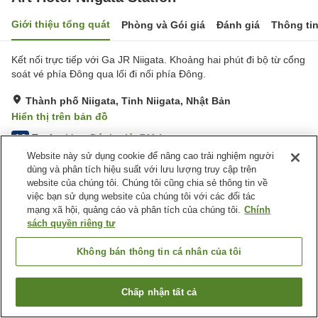
Giới thiệu tổng quát
Phòng và Gói giá
Đánh giá
Thông ti
Kết nối trực tiếp với Ga JR Niigata. Khoảng hai phút đi bộ từ cổng
soát vé phía Đông qua lối đi nối phía Đông.
Thành phố Niigata, Tỉnh Niigata, Nhật Bản
Hiển thị trên bản đồ
Tuyệt vời
Đánh giá:
711
lượt
4.3
Website này sử dụng cookie để nâng cao trải nghiệm người
dùng và phân tích hiệu suất với lưu lượng truy cập trên
Tiện nghi chỗ nghỉ
website của chúng tôi. Chúng tôi cũng chia sẻ thông tin về
việc bạn sử dụng website của chúng tôi với các đối tác
Wi-Fi
Máy bán hàng tự động
mạng xã hội, quảng cáo và phân tích của chúng tôi.
Chính
Phòng họp
Sảnh tiệc
sách quyền riêng tư
Trang chủ
Nhật Bản
Tỉnh Niigata
Thành phố Niigata
Không bán thông tin cá nhân của tôi
Art Hotel Niigata Station
Chấp nhận tất cả
Tìm phòng trống