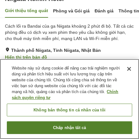
Giới thiệu tổng quát
Phòng và Gói giá
Đánh giá
Thông ti
Cách lối ra Bandai của ga Niigata khoảng 2 phút đi bộ. Tất cả các
phòng đều có dịch vụ xem phim theo yêu cầu không giới hạn,
cho thuê máy tính miễn phí, mạng LAN và Wi-Fi miễn phí.
Thành phố Niigata, Tỉnh Niigata, Nhật Bản
Hiển thị trên bản đồ
Rất tốt
Đánh giá:
288
lượt
4
Website này sử dụng cookie để nâng cao trải nghiệm người
dùng và phân tích hiệu suất với lưu lượng truy cập trên
website của chúng tôi. Chúng tôi cũng chia sẻ thông tin về
Tiện nghi chỗ nghỉ
việc bạn sử dụng website của chúng tôi với các đối tác
mạng xã hội, quảng cáo và phân tích của chúng tôi.
Chính
Bãi đỗ xe
Spa / Salon
sách quyền riêng tư
Nhà hàng
Máy bán hàng tự động
Không bán thông tin cá nhân của tôi
Trang chủ
Nhật Bản
Tỉnh Niigata
Thành phố Niigata
Niigata Keihin Hotel
Chấp nhận tất cả
Tìm phòng trống